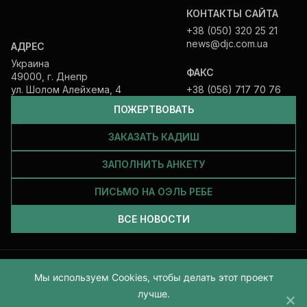
КОНТАКТЫ САЙТА
+38 (050) 320 25 21
news@djc.com.ua
АДРЕС
Украина
ФАКС
49000, г. Днепр
ул. Шолом Алейхема, 4
+38 (056) 717 70 76
ПОЖЕРТВОВАТЬ
ЗАКАЗАТЬ КАДИШ
ЗАПОЛНИТЬ АНКЕТУ
ПИСЬМО НА ОЭЛЬ РЕБЕ
ВСЕ НОВОСТИ
Все права защищены и принадлежат Еврейской общине Днепра.
Мы используем Cookies, чтобы делать этот проект
2026
лучше.