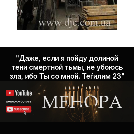
"Даже, если я пойду долиной
тени смертной тьмы, не убоюсь
зла, ибо Ты со мной. Теѓилим 23"