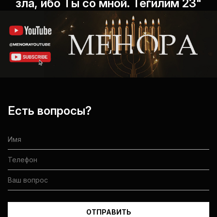
зла, ибо Ты со мной. Теѓилим 23"
Есть вопросы?