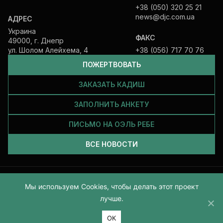
+38 (050) 320 25 21
news@djc.com.ua
АДРЕС
Украина
ФАКС
49000, г. Днепр
ул. Шолом Алейхема, 4
+38 (056) 717 70 76
ПОЖЕРТВОВАТЬ
ЗАКАЗАТЬ КАДИШ
ЗАПОЛНИТЬ АНКЕТУ
ПИСЬМО НА ОЭЛЬ РЕБЕ
ВСЕ НОВОСТИ
Все права защищены и принадлежат Еврейской общине Днепра.
Мы используем Cookies, чтобы делать этот проект
2026
лучше.
ОК