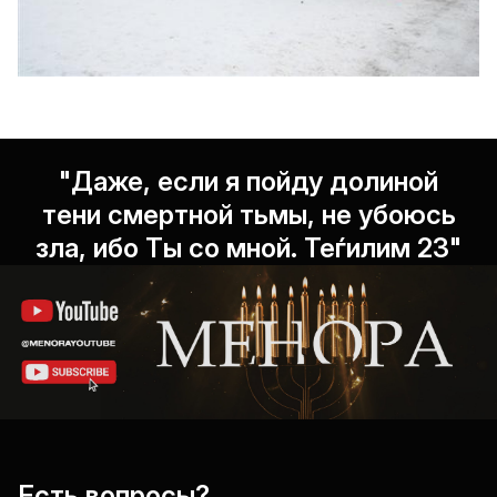
"Даже, если я пойду долиной
тени смертной тьмы, не убоюсь
зла, ибо Ты со мной. Теѓилим 23"
Есть вопросы?