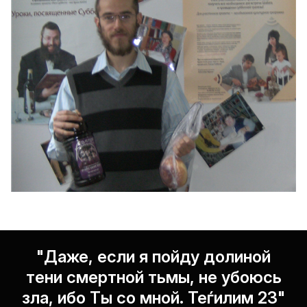
"Даже, если я пойду долиной
тени смертной тьмы, не убоюсь
зла, ибо Ты со мной. Теѓилим 23"