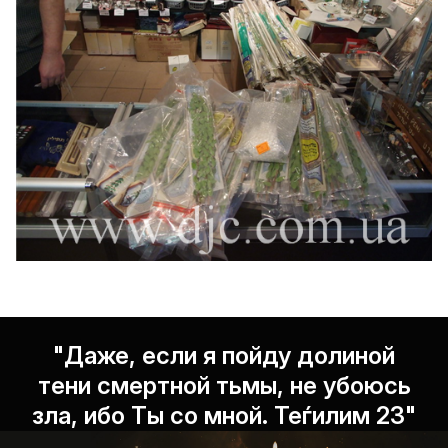
"Даже, если я пойду долиной
тени смертной тьмы, не убоюсь
зла, ибо Ты со мной. Теѓилим 23"