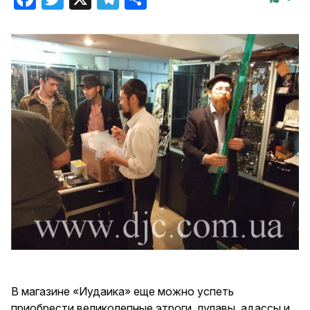
В магазине «Иудаика» еще можно успеть
приобрести великолепные этроги, лулавы, адассы и