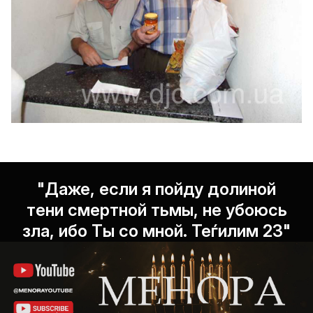
"Даже, если я пойду долиной
тени смертной тьмы, не убоюсь
зла, ибо Ты со мной. Теѓилим 23"