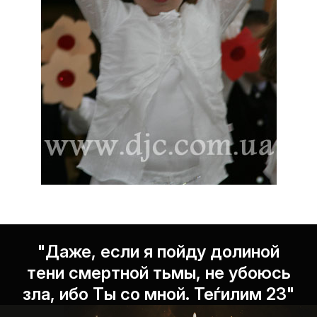
"Даже, если я пойду долиной
тени смертной тьмы, не убоюсь
зла, ибо Ты со мной. Теѓилим 23"