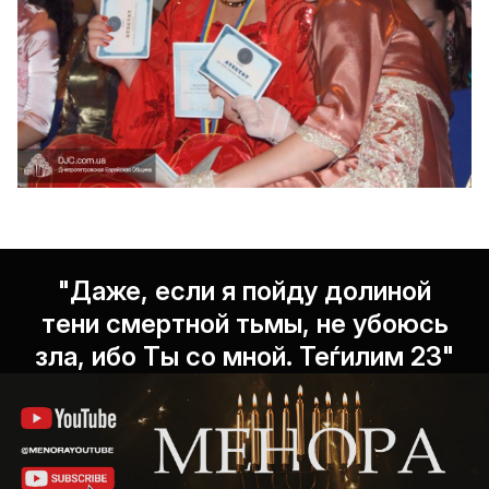
"Даже, если я пойду долиной
тени смертной тьмы, не убоюсь
зла, ибо Ты со мной. Теѓилим 23"