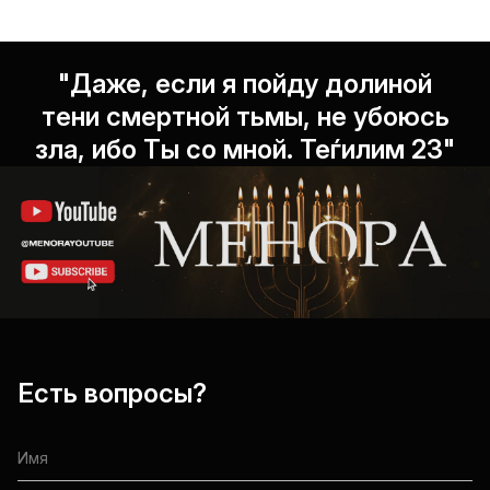
"Даже, если я пойду долиной
тени смертной тьмы, не убоюсь
зла, ибо Ты со мной. Теѓилим 23"
Есть вопросы?