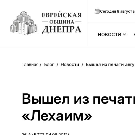
Сегодня 8 августа
НОВОСТИ
ook
Календарь
r
Блог
/
Новости
/
Вышел из печати авг
Анонсы
ram
Зманим
Вышел из печат
вить
Расписание
«Лехаим»
Канал Мено
26 Av 5772 (14.08.2012)