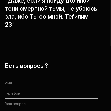
"Даже, если я пойду долиной
тени смертной тьмы, не убоюсь
зла, ибо Ты со мной. Теѓилим
23"
Есть вопросы?