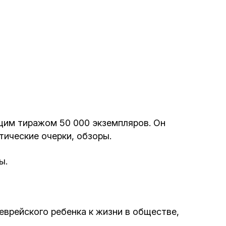
Программа обрезаний
Проведение праздников и фарбренгенов
Медицинская и социальная помощь
фонда «Дов-Бер»
Социальные программы для женщин
фонда «Хана»
щим тиражом 50 000 экземпляров. Он
тические очерки, обзоры.
Экстренный гуманитарный фонд спасения
жизни
ы.
Помощь и поддержка рожениц и
беременных женщин и их семей «Шифра и
еврейского ребенка к жизни в обществе,
Пупа»