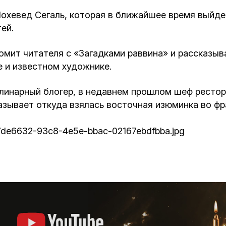
охевед Сегаль, которая в ближайшее время выйдет
ей.
омит читателя с «Загадками раввина» и рассказыв
 и известном художнике.
улинарный блогер, в недавнем прошлом шеф рестор
зывает откуда взялась восточная изюминка во фр
s/b7de6632-93c8-4e5e-bbac-02167ebdfbba.jpg