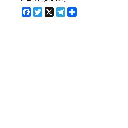
Хроника но
Facebook
Twitter
X
Telegram
Отправить
Дни рожден