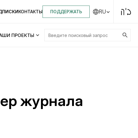
RU
ПОДДЕРЖАТЬ
ОДПИСКИ
КОНТАКТЫ
Search Button
Search
АШИ ПРОЕКТЫ
for:
Центральная синагога «Золотая Роза»
Менора
ity
Еврейский медицинский центр JMC
мер журнала
Днепровский лицей №144 им. Леви
ей №144 им. Леви
Ицхака Шнеерсона
на
Детские садики и ясли
и ясли