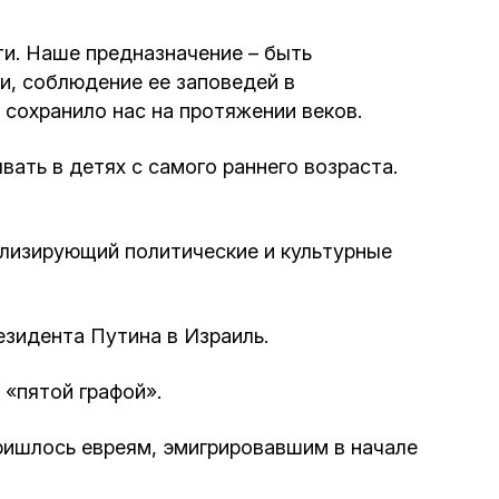
Интернет сайт общины
ти. Наше предназначение – быть
и, соблюдение ее заповедей в
Музей «Память еврейского народа в
 сохранило нас на протяжении веков.
Холокост в Украине»
ать в детях с самого раннего возраста.
Мемориал памяти жертвам Холокоста
ализирующий политические и культурные
Программа реабилитации бывших
заключенных
зидента Путина в Израиль.
Газета «Шабат шалом»
 «пятой графой».
Большой брат – большая сестра
ришлось евреям, эмигрировавшим в начале