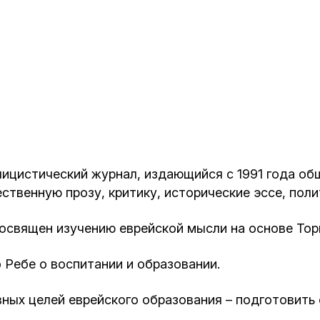
Кафе Молоко и Мед
Смерть и траур
Магазин «Иудаика»
Хевра Кадиша
Гиюр
Мемориальный Комплекс Холокост с
многофункциональным центром Менора
Йорцайт
ГЕТ
База данных еврейского кладбища
Сойферский центр
ицистический журнал, издающийся с 1991 года об
твенную прозу, критику, исторические эссе, поли
посвящен изучению еврейской мысли на основе Тор
Ребе о воспитании и образовании.
ных целей еврейского образования – подготовить 