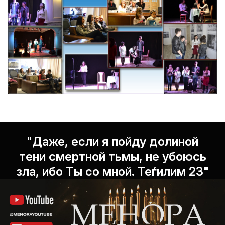
"Даже, если я пойду долиной
тени смертной тьмы, не убоюсь
зла, ибо Ты со мной. Теѓилим 23"