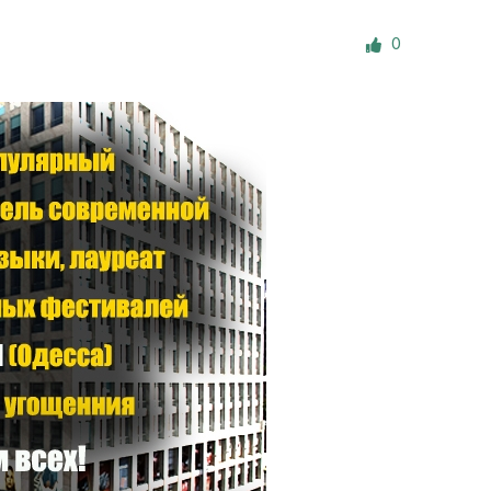
е материалы
0
Дом для пожилых «Бейт Барух»
DJCY-STL
Menorah Community
Пансион для мальчиков «Байт леБаним»
Пансион для девочек «Байт леБанот»
Миква
Хевра Кадиша