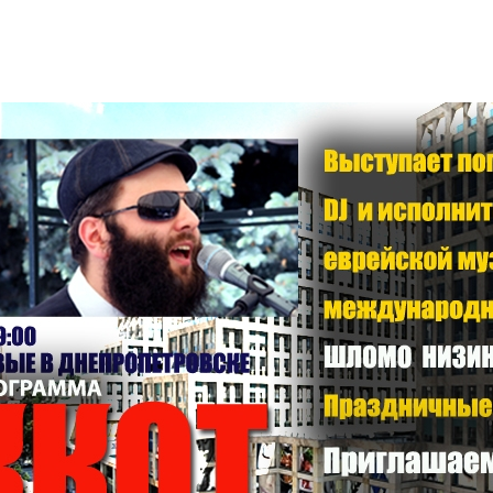
Дополнительны
востей
Сайт общины
Кашрут
ия
Контакты
Бар Мицва
Сервисы
Бат Мицва
Еврейский медицинский центр JMC
Брит Мила
Кошерный супермаркет «Kosher de
Миква
Luxe»
Шаббат
Ресторан RestArt
Мезуза
”Хумус” бар
Тфилин