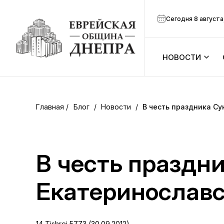
Сегодня 8 августа
НОВОСТИ
ook
Календарь
r
Блог
/
Новости
/
В честь праздника Су
Анонсы
ram
Зманим
В честь праздни
вить
Расписание
Екатеринославс
Канал Мено
14 Tishrei 5773 (30.09.2012)