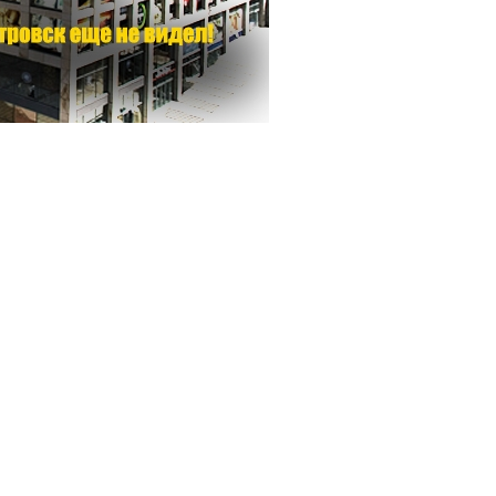
Программа обрезаний
Проведение праздников и фарбренгенов
Медицинская и социальная помощь
фонда «Дов-Бер»
Социальные программы для женщин
фонда «Хана»
Экстренный гуманитарный фонд спасения
жизни
Помощь и поддержка рожениц и
беременных женщин и их семей «Шифра и
Пупа»