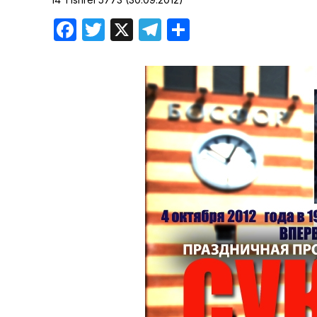
Хроника но
Facebook
Twitter
X
Telegram
Отправить
Дни рожден