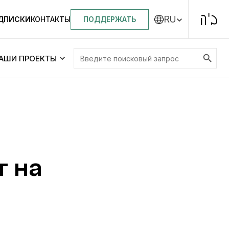
RU
ПОДДЕРЖАТЬ
ОДПИСКИ
КОНТАКТЫ
Search Button
Search
АШИ ПРОЕКТЫ
for:
Центральная синагога «Золотая Роза»
Менора
ity
Еврейский медицинский центр JMC
т на
Днепровский лицей №144 им. Леви
ей №144 им. Леви
Ицхака Шнеерсона
на
Детские садики и ясли
и ясли