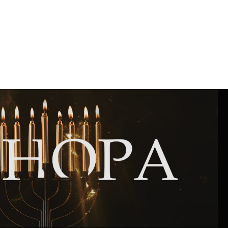
Интернет сайт общины
Музей «Память еврейского народа в
Холокост в Украине»
Мемориал памяти жертвам Холокоста
Программа реабилитации бывших
заключенных
Газета «Шабат шалом»
Большой брат – большая сестра