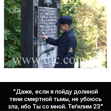
"Даже, если я пойду долиной
тени смертной тьмы, не убоюсь
зла, ибо Ты со мной. Теѓилим 23"