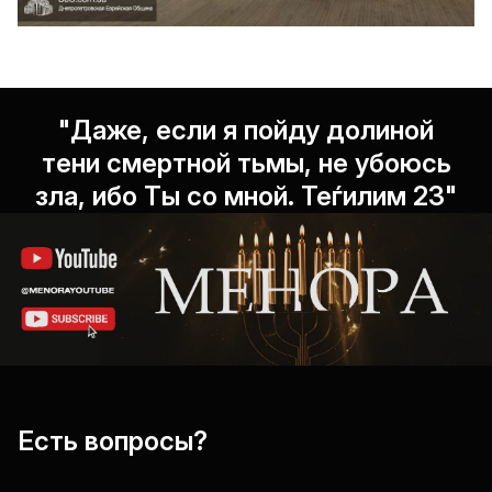
"Даже, если я пойду долиной
тени смертной тьмы, не убоюсь
зла, ибо Ты со мной. Теѓилим 23"
Есть вопросы?