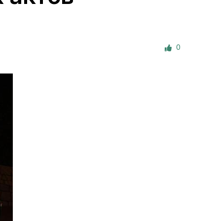
е материалы
Дом для пожилых «Бейт Барух»
0
DJCY-STL
Menorah Community
Пансион для мальчиков «Байт леБаним»
Пансион для девочек «Байт леБанот»
Миква
Хевра Кадиша