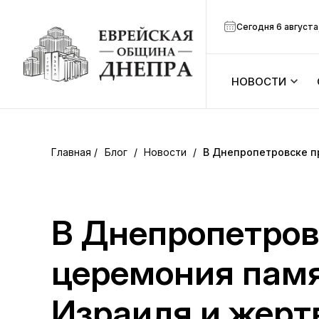
Сегодня 6 августа
НОВОСТИ
ook
Календарь
r
Блог
/
Новости
/
В Днепропетровске п
Анонсы
ram
Зманим
В Днепропетров
вить
Расписание
церемония памя
Канал Мено
Израиля и жерт