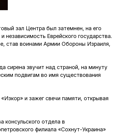
Программа обрезаний
Проведение праздников и фарбренгенов
овый зал Центра был затемнен, на его
и независимость Еврейского государства.
Медицинская и социальная помощь
е, став воинами Армии Обороны Израиля,
фонда «Дов-Бер»
Социальные программы для женщин
да сирена звучит над страной, на минуту
фонда «Хана»
ческим подвигам во имя существования
Экстренный гуманитарный фонд спасения
жизни
«Изкор» и зажег свечи памяти, открывая
Помощь и поддержка рожениц и
беременных женщин и их семей «Шифра и
а консульского отдела в
Пупа»
опетровского филиала «Сохнут-Украина»