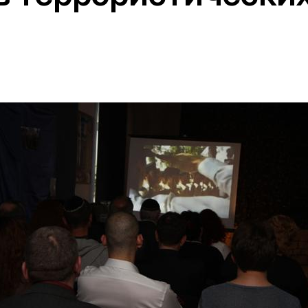
Дополнительны
востей
Сайт общины
Кашрут
ия
Контакты
Бар Мицва
Сервисы
Бат Мицва
Еврейский медицинский центр JMC
Брит Мила
Кошерный супермаркет «Kosher de
Миква
Luxe»
Шаббат
Ресторан RestArt
Мезуза
”Хумус” бар
Тфилин