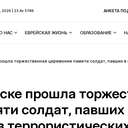
АНКЕТА П
, 2026 | 23 Av 5786
О НАС
ЕВРЕЙСКАЯ ЖИЗНЬ
ОБРАЗОВАНИЕ
Н
Ребе
Бейт Хабады и синагоги
Тексты
рошла торжественная церемония памяти солдат, павших в 
ХиТас
Об общине
Еврейские праздники
Menorah Commun
Жизнь по Торе
Основатель
Синагоги Днепра
DJCY-STL
ске прошла торжес
Ликутей Сихот
 молитв
История синагоги
Раввинский суд
Днепровский лиц
ти солдат, павших 
Ицхака Шнеерсо
«Далет Амот»
ра
История города
Еврейский брак/Хупа
в террористических
Детские садики 