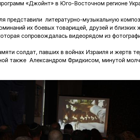
 программ «Джойнт» в Юго-Восточном регионе Укр
ля представили литературно-музыкальную композ
оминаний их боевых товарищей, друзей и близких 
 которая сопровождалась видеорядом из фотограф
мяти солдат, павших в войнах Израиля и жертв те
ной также Александром Фридкисом, минутой молч