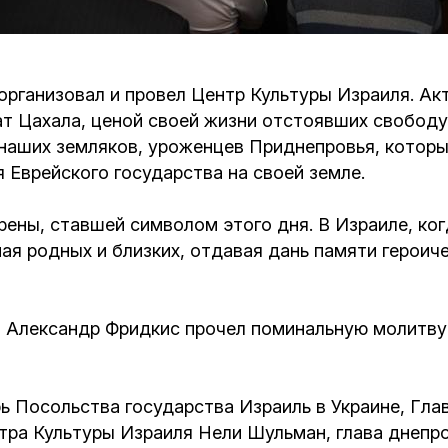
Кафе Молоко и Мед
Смерть и траур
Магазин «Иудаика»
рганизовал и провел Центр Культуры Израиля. Акт
Хевра Кадиша
Гиюр
т Цахала, ценой своей жизни отстоявших свободу 
Мемориальный Комплекс Холокост с
наших земляков, уроженцев Приднепровья, которы
многофункциональным центром Менора
Йорцайт
ГЕТ
 Еврейского государства на своей земле.
База данных еврейского кладбища
Сойферский центр
ены, ставшей символом этого дня. В Израиле, ког
ая родных и близких, отдавая дань памяти герои
Александр Фридкис прочел поминальную молитву 
ь Посольства государства Израиль в Украине, Глав
тра Культуры Израиля Нели Шульман, глава днепр