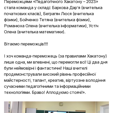
Переможцями «Педагогічного Хакатону – 2023»
стала команда у складі: Баркова Дар’я (вчителька
початкових класів), Беграгян Люся (вчителька
фізики), Бойченко Тетяна (вчителька фізики),
Романюха Олена (вчителька інформатики), Устіч
Олена (вчителька математики).
Вітаємо переможців!!!!
І хоч команда-переможець (за правилами Хакатону)
лише одна, ми впевнені, що перемогли всі! Ці два дня
були неймовірні і фантастичні! Наші вчителі
продемонстрували високий рівень професійної
майстерності, талант, креатив, віртуозне володіння
сучасними педагогічними та інформаційними
технологіями. Браво! Аплодуємо стоячі!».