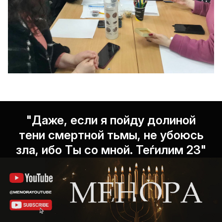
"Даже, если я пойду долиной
тени смертной тьмы, не убоюсь
зла, ибо Ты со мной. Теѓилим 23"