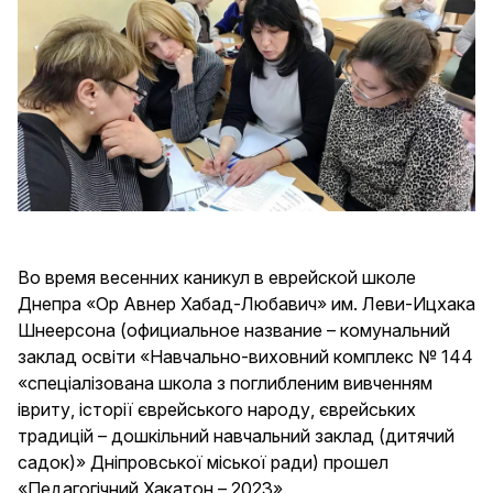
Во время весенних каникул в еврейской школе
Днепра «Ор Авнер Хабад-Любавич» им. Леви-Ицхака
Шнеерсона (официальное название – комунальний
заклад освіти «Навчально-виховний комплекс № 144
«спеціалізована школа з поглибленим вивченням
івриту, історії єврейського народу, єврейських
традицій – дошкільний навчальний заклад (дитячий
садок)» Дніпровської міської ради) прошел
«Педагогічний Хакатон – 2023».