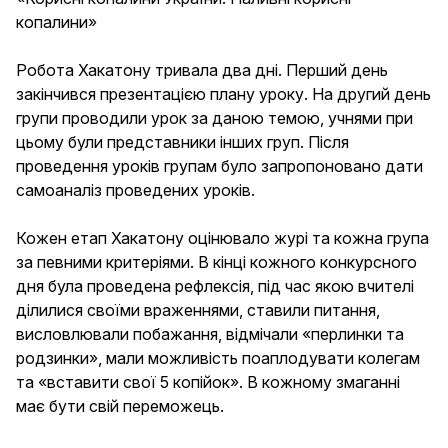
копалини»
Робота Хакатону тривала два дні. Перший день
закінчився презентацією плану уроку. На другий день
групи проводили урок за даною темою, учнями при
цьому були представники інших груп. Після
проведення уроків групам було запропоновано дати
самоаналіз проведених уроків.
Кожен етап Хакатону оцінювало журі та кожна група
за певними критеріями. В кінці кожного конкурсного
дня була проведена рефлексія, під час якою вчителі
ділилися своїми враженнями, ставили питання,
висловлювали побажання, відмічали «перлинки та
родзинки», мали можливість поаплодувати колегам
та «вставити свої 5 копійок». В кожному змаганні
має бути свій переможець.