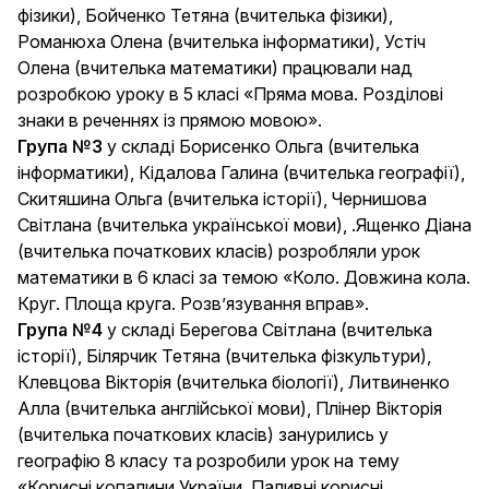
фізики), Бойченко Тетяна (вчителька фізики),
Романюха Олена (вчителька інформатики), Устіч
Олена (вчителька математики) працювали над
розробкою уроку в 5 класі «Пряма мова. Розділові
знаки в реченнях із прямою мовою».
Група №3
у складі Борисенко Ольга (вчителька
інформатики), Кідалова Галина (вчителька географії),
Скитяшина Ольга (вчителька історії), Чернишова
Світлана (вчителька української мови), .Ященко Діана
(вчителька початкових класів) розробляли урок
математики в 6 класі за темою «Коло. Довжина кола.
Круг. Площа круга. Розв’язування вправ».
Група №4
у складі Берегова Світлана (вчителька
історії), Білярчик Тетяна (вчителька фізкультури),
Клевцова Вікторія (вчителька біології), Литвиненко
Алла (вчителька англійської мови), Плінер Вікторія
(вчителька початкових класів) занурились у
географію 8 класу та розробили урок на тему
«Корисні копалини України. Паливні корисні