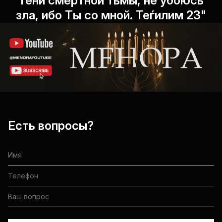
тени смертной тьмы, не убоюсь
зла, ибо Ты со мной. Теѓилим 23"
Есть вопросы?