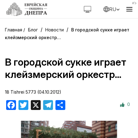
RU
/
/
Блог
Новости
В городской сукке играет
клейзмерский оркестр…
В городской сукке играет
клейзмерский оркестр…
18 Tishrei 5773 (04.10.2012)
0
Facebook
Twitter
X
Telegram
Отправить