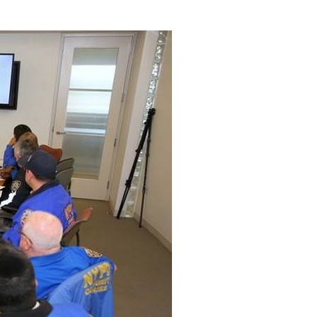
Интернет сайт общины
Музей «Память еврейского народа в
Холокост в Украине»
Мемориал памяти жертвам Холокоста
Программа реабилитации бывших
заключенных
Газета «Шабат шалом»
Большой брат – большая сестра