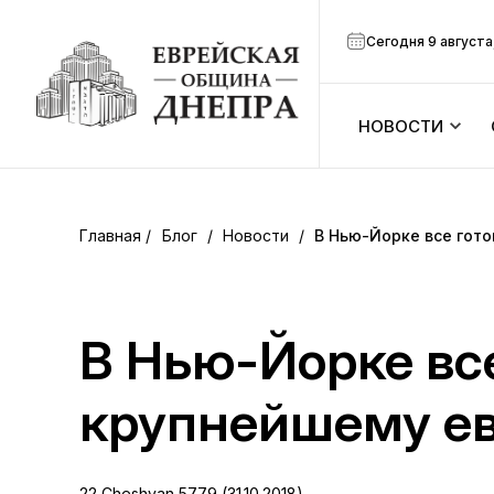
Сегодня 9 августа
НОВОСТИ
ook
Календарь
r
Блог
/
Новости
/
В Нью-Йорке все гот
Анонсы
ram
Зманим
В Нью-Йорке вс
вить
Расписание
крупнейшему ев
Канал Мено
22 Cheshvan 5779 (31.10.2018)