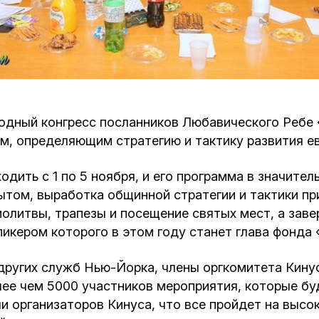
Кафе Молоко и Мед
Смерть и траур
Магазин «Иудаика»
Хевра Кадиша
Гиюр
Мемориальный Комплекс Холокост с
многофункциональным центром Менора
Йорцайт
ГЕТ
одный конгресс посланников Любавического Ребе 
 определяющим стратегию и тактику развития ев
База данных еврейского кладбища
Сойферский центр
дить с 1 по 5 ноября, и его программа в значите
пытом, выработка общинной стратегии и тактики п
олитвы, трапезы и посещение святых мест, а зав
пикером которого в этом году станет глава фонда
 других служб Нью-Йорка, члены оргкомитета Кину
ее чем 5000 участников мероприятия, которые буд
и организаторов Кинуса, что все пройдет на высок