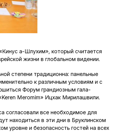
Программа обрезаний
Проведение праздников и фарбренгенов
Медицинская и социальная помощь
фонда «Дов-Бер»
«Кинус а-Шлухим», который считается
рейской жизни в глобальном видении.
Социальные программы для женщин
фонда «Хана»
льной степени традиционна: панельные
рименительно к различным условиям и с
Экстренный гуманитарный фонд спасения
ершиться Форум грандиозным гала-
жизни
 «Keren Meromim» Ицхак Мирилашвили.
Помощь и поддержка рожениц и
са согласовали все необходимое для
беременных женщин и их семей «Шифра и
ут находиться в эти дни в Бруклинском
Пупа»
ом уровне и безопасность гостей на всех