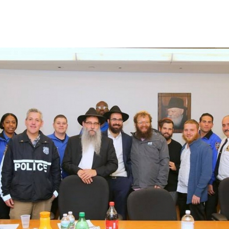
Дополнительны
востей
Сайт общины
Кашрут
ия
Контакты
Бар Мицва
Сервисы
Бат Мицва
Еврейский медицинский центр JMC
Брит Мила
Кошерный супермаркет «Kosher de
Миква
Luxe»
Шаббат
Ресторан RestArt
Мезуза
”Хумус” бар
Тфилин