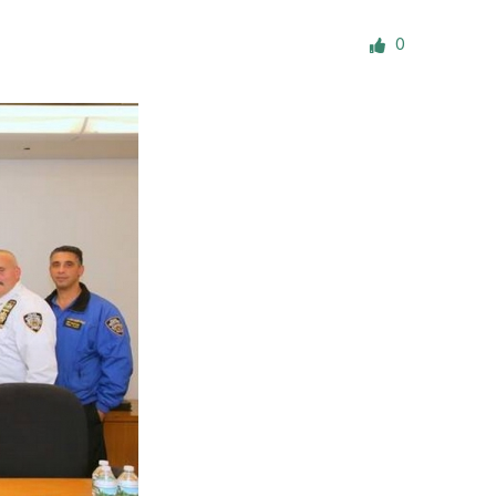
е материалы
0
Дом для пожилых «Бейт Барух»
DJCY-STL
Menorah Community
Пансион для мальчиков «Байт леБаним»
Пансион для девочек «Байт леБанот»
Миква
Хевра Кадиша