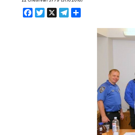
Хроника но
Facebook
Twitter
X
Telegram
Отправить
Дни рожден