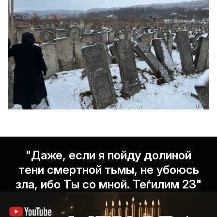
"Даже, если я пойду долиной
тени смертной тьмы, не убоюсь
зла, ибо Ты со мной. Теѓилим 23"