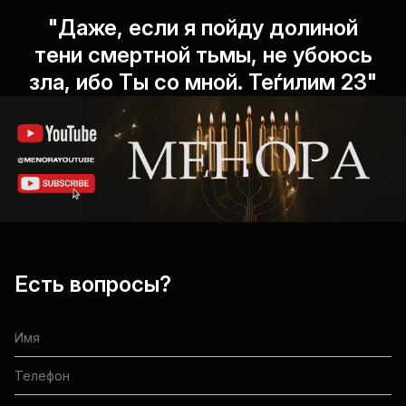
"Даже, если я пойду долиной
тени смертной тьмы, не убоюсь
зла, ибо Ты со мной. Теѓилим 23"
Есть вопросы?