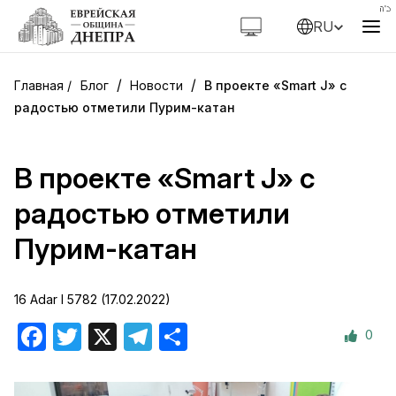
RU
/
/
Блог
Новости
В проекте «Smart J» с
радостью отметили Пурим-катан
В проекте «Smart J» с
радостью отметили
Пурим-катан
16 Adar I 5782 (17.02.2022)
0
Facebook
Twitter
X
Telegram
Отправить