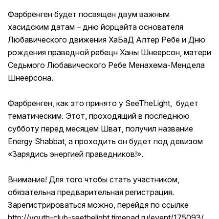
Фарбренген будет посвящен двум важным
хасидским датам – дню йорцайта основателя
Любавического движения ХаБаД Алтер Ребе и Дню
рождения праведной ребецн Ханы Шнеерсон, матери
Седьмого Любавического Ребе Менахема-Мендела
Шнеерсона.
Фарбренген, как это принято у SeeTheLight, будет
тематическим. Этот, проходящий в последнюю
субботу перед месяцем Шват, получил название
Energy Shabbat, а проходить он будет под девизом
«Зарядись энергией праведников!».
Внимание! Для того чтобы стать участником,
обязательна предварительная регистрация.
Зарегистрироваться можно, перейдя по ссылке
http://youth-club-seethelight.timepad.ru/event/175093/
.