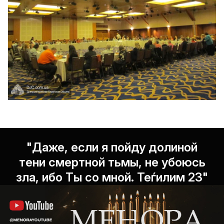
"Даже, если я пойду долиной
тени смертной тьмы, не убоюсь
зла, ибо Ты со мной. Теѓилим 23"