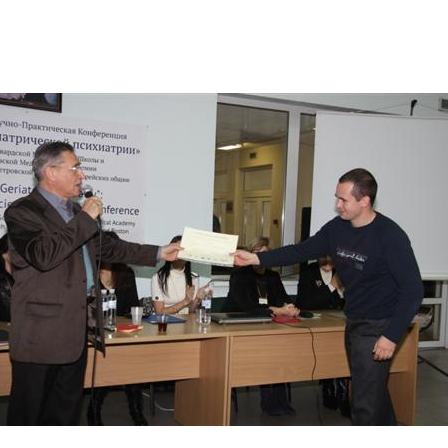
Дополнительны
востей
Сайт общины
Кашрут
ия
Контакты
Бар Мицва
Сервисы
Бат Мицва
Еврейский медицинский центр JMC
Брит Мила
Кошерный супермаркет «Kosher de
Миква
Luxe»
Шаббат
Ресторан RestArt
Мезуза
”Хумус” бар
Тфилин