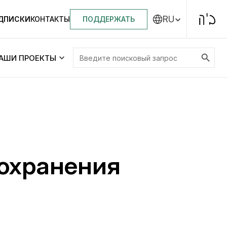
RU
ПОДДЕРЖАТЬ
ОДПИСКИ
КОНТАКТЫ
Search Button
Search
АШИ ПРОЕКТЫ
for:
Центральная синагога «Золотая Роза»
Менора
ity
Еврейский медицинский центр JMC
оохранения
Днепровский лицей №144 им. Леви
ей №144 им. Леви
Ицхака Шнеерсона
на
Детские садики и ясли
и ясли