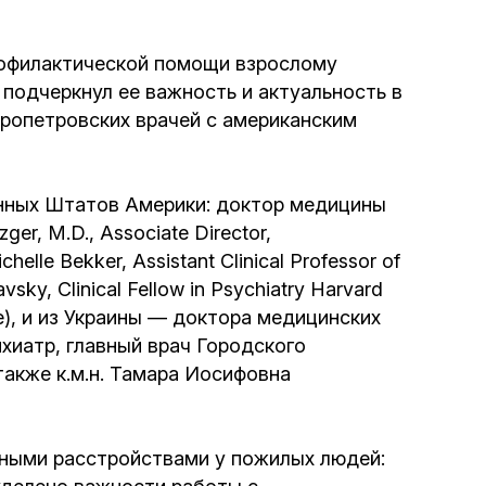
Интернет сайт общины
рофилактической помощи взрослому
подчеркнул ее важность и актуальность в
Музей «Память еврейского народа в
ропетровских врачей с американским
Холокост в Украине»
Мемориал памяти жертвам Холокоста
енных Штатов Америки: доктор медицины
r, M.D., Associate Director,
Программа реабилитации бывших
lle Bekker, Assistant Clinical Professor of
заключенных
ky, Clinical Fellow in Psychiatry Harvard
re), и из Украины — доктора медицинских
Газета «Шабат шалом»
хиатр, главный врач Городского
также к.м.н. Тамара Иосифовна
Большой брат – большая сестра
ьными расстройствами у пожилых людей: