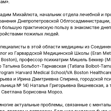
ам».
Вадим Михайлюта, начальник отдела лечебной и п
ранения Днепропетровской Облгосадминистрации, 
и большую практическую пользу в знакомстве днеп
тройствами пожилых людей.
специалисты в этой области медицины из Соедин
ог из Гарвардской Медицинской Школы (Eran Metzge
, Boston), профессор психиатрии Мишель Беккер (Miche
 Татьяна Больбот-Тарнавская (Tatiana Bolbot-Tarnavs
 Program Harvard Medical School/VA Boston Healthca
ьева и Ирина Дмитриевна Спирина, городской пси
льница № 14) Наталья Григорьевна Вишневская, а 
 Светлана Борисовна Мороз.
многие актуальные проблемы, связанные с ментал