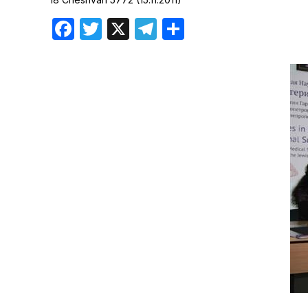
Хроника но
Facebook
Twitter
X
Telegram
Отправить
Дни рожден