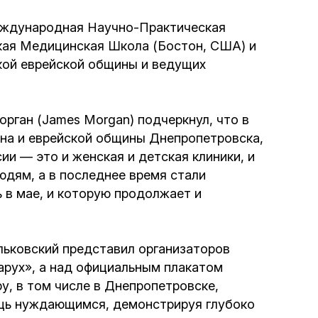
Программа обрезаний
ждународная Научно-Практическая
кая Медицинская Школа (Бостон, США) и
Проведение праздников и фарбренгенов
ой еврейской общины и ведущих
Медицинская и социальная помощь
фонда «Дов-Бер»
ган (James Morgan) подчеркнул, что в
на и еврейской общины Днепропетровска,
Социальные программы для женщин
и — это и женская и детская клиники, и
фонда «Хана»
дям, а в последнее время стали
 в мае, и которую продолжает и
Экстренный гуманитарный фонд спасения
жизни
льковский представил организаторов
Помощь и поддержка рожениц и
Барух», а над официальным плакатом
беременных женщин и их семей «Шифра и
у, в том числе в Днепропетровске,
Пупа»
ощь нуждающимся, демонстрируя глубоко