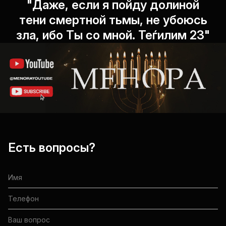
"Даже, если я пойду долиной
тени смертной тьмы, не убоюсь
зла, ибо Ты со мной. Теѓилим 23"
Есть вопросы?