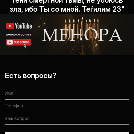
тени смертной тьмы, не убоюсь
зла, ибо Ты со мной. Теѓилим 23"
Есть вопросы?