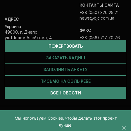
КОНТАКТЫ САЙТА
+38 (050) 320 25 21
news@djc.com.ua
АДРЕС
Украина
ФАКС
49000, г. Днепр
ул. Шолом Алейхема, 4
+38 (056) 717 70 76
ПОЖЕРТВОВАТЬ
ЗАКАЗАТЬ КАДИШ
ЗАПОЛНИТЬ АНКЕТУ
ПИСЬМО НА ОЭЛЬ РЕБЕ
ВСЕ НОВОСТИ
Все права защищены и принадлежат Еврейской общине Днепра.
Мы используем Cookies, чтобы делать этот проект
2026
лучше.