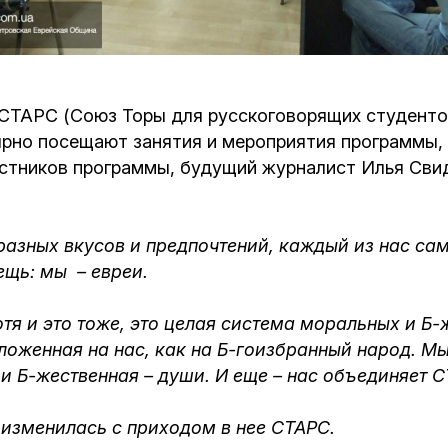
Кафе Молоко и Мед
Смерть и траур
Магазин «Иудаика»
Хевра Кадиша
Гиюр
СТАРС (Союз Торы для русскоговорящих студентов
Мемориальный Комплекс Холокост с
ярно посещают занятия и мероприятия программы, 
многофункциональным центром Менора
Йорцайт
ГЕТ
астников программы, будущий журналист Илья Свид
База данных еврейского кладбища
Сойферский центр
разных вкусов и предпочтений, каждый из нас сам
ещь: мы – евреи.
отя и это тоже, это целая система моральных и Б
оженная на нас, как на Б-гоизбранный народ. Мы о
 и Б-жественная – души. И еще – нас объединяет 
 изменилась с приходом в нее СТАРС.