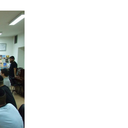
е материалы
Дом для пожилых «Бейт Барух»
DJCY-STL
Menorah Community
Пансион для мальчиков «Байт леБаним»
Пансион для девочек «Байт леБанот»
Миква
Хевра Кадиша