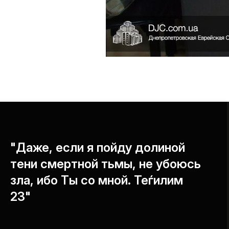
"Даже, если я пойду долиной
тени смертной тьмы, не убоюсь
зла, ибо Ты со мной. Теѓилим
23"