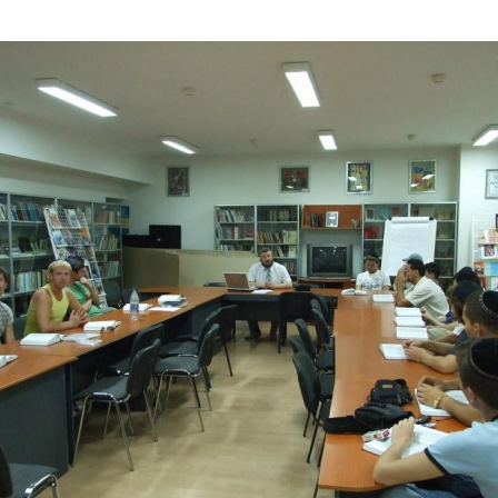
Дополнительны
востей
Сайт общины
Кашрут
ия
Контакты
Бар Мицва
Сервисы
Бат Мицва
Еврейский медицинский центр JMC
Брит Мила
Кошерный супермаркет «Kosher de
Миква
Luxe»
Шаббат
Ресторан RestArt
Мезуза
”Хумус” бар
Тфилин