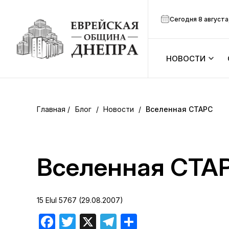
Сегодня 8 августа
НОВОСТИ
ook
Календарь
r
Блог
/
Новости
/
Вселенная СТАРС
Анонсы
ram
Зманим
Вселенная СТА
вить
Расписание
15 Elul 5767 (29.08.2007)
Канал Мено
Facebook
Twitter
X
Telegram
Отправить