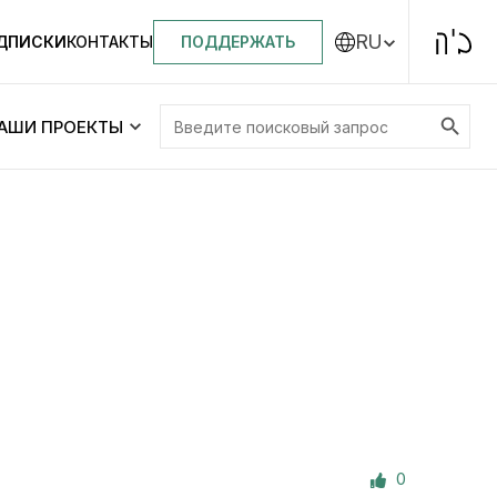
RU
ПОДДЕРЖАТЬ
ОДПИСКИ
КОНТАКТЫ
Search Button
Search
АШИ ПРОЕКТЫ
for:
Центральная синагога «Золотая Роза»
Менора
ity
Еврейский медицинский центр JMC
Днепровский лицей №144 им. Леви
ей №144 им. Леви
Ицхака Шнеерсона
на
0
Детские садики и ясли
и ясли