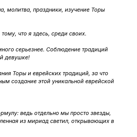
а, молитва, праздники, изучение Торы
Интернет сайт общины
Музей «Память еврейского народа в
тому, что я здесь, среди своих.
Холокост в Украине»
амного серьезнее. Соблюдение традиций
Мемориал памяти жертвам Холокоста
ой девушке!
Программа реабилитации бывших
ия Торы и еврейских традиций, за что
заключенных
ным создание этой уникальной еврейской
Газета «Шабат шалом»
рмулу: ведь отдельно мы просто звезды,
Большой брат – большая сестра
еленная из мириад светил, открывающих в