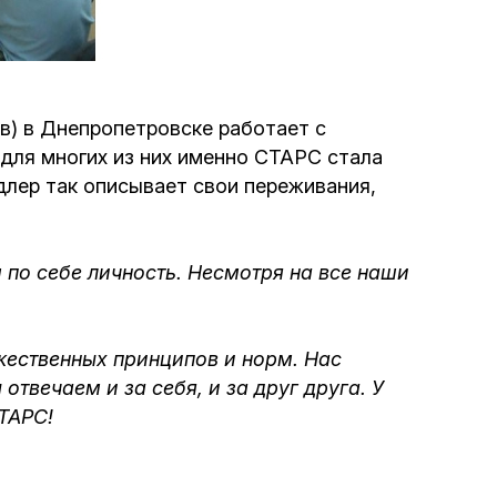
Программа обрезаний
Проведение праздников и фарбренгенов
) в Днепропетровске работает с
Медицинская и социальная помощь
для многих из них именно СТАРС стала
фонда «Дов-Бер»
лер так описывает свои переживания,
Социальные программы для женщин
фонда «Хана»
 по себе личность. Несмотря на все наши
Экстренный гуманитарный фонд спасения
жизни
-жественных принципов и норм. Нас
твечаем и за себя, и за друг друга. У
Помощь и поддержка рожениц и
СТАРС!
беременных женщин и их семей «Шифра и
Пупа»