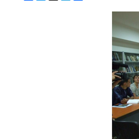
Хроника но
Дни рожден