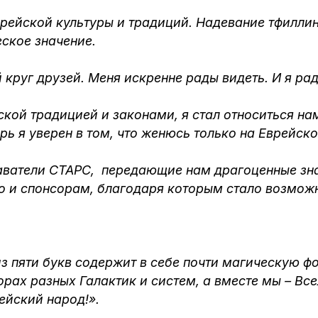
врейской культуры и традиций. Надевание тфиллин
еское значение.
руг друзей. Меня искренне рады видеть. И я рад 
ской традицией и законами, я стал относиться н
рь я уверен в том, что женюсь только на Еврейск
аватели СТАРС, передающие нам драгоценные знан
о и спонсорам, благодаря которым стало возмож
з пяти букв содержит в себе почти магическую фо
рах разных Галактик и систем, а вместе мы – Вс
ейский народ!».