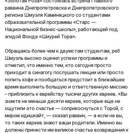
«Золотая Роза» состоялась встреча Главного
раввина Днепропетровска и Днепропетровского
региона Шмуэля Каминецкого со студентами
образовательной программы «Старс —
Национальной бизнес-школы», работающей под
эгидой Фонда «Шиурей Тора».
Обращаясь более чем к двумстам студентам, реб
Шмуэль высоко оценил успехи программы и
отметил, что именно тем, кто сегодня просто
приходит в синагогу послушать лекции или просто
попить кофе и пообщаться предстоит в ближайшее
время выполнить большую и ответственную миссию
– приблизить к еврейству тысячи других евреев. «Вы
знаете не меньше десяти евреев, которые еще не
ощутили это счастье — соприкоснуться с Торой, с
миром идишкайт, — сказал раввин, — а если не вы,
то таких евреев знают ваши родители. Именно вы
должны принести им великое счастье возвращения к