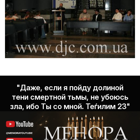
"Даже, если я пойду долиной
тени смертной тьмы, не убоюсь
зла, ибо Ты со мной. Теѓилим 23"