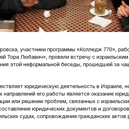
Кафе Молоко и Мед
Смерть и траур
Магазин «Иудаика»
Хевра Кадиша
Гиюр
Мемориальный Комплекс Холокост с
многофункциональным центром Менора
Йорцайт
ГЕТ
овска, участники программы «Колледж 770», раб
й Тора Любавич», провели встречу с израильским
База данных еврейского кладбища
Сойферский центр
ния этой неформальной беседы, прошедшей за чаш
ствляет юридическую деятельность в Израиле, н
ых направлений его работы является оказание юр
ии или решении проблем, связанных с израильским
составление юридических документов и договоров
ильских судах, сопровождение гражданских актов 