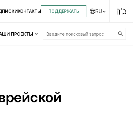
RU
ПОДДЕРЖАТЬ
ОДПИСКИ
КОНТАКТЫ
Search Button
Search
АШИ ПРОЕКТЫ
for:
Центральная синагога «Золотая Роза»
Менора
ity
Еврейский медицинский центр JMC
еврейской
Днепровский лицей №144 им. Леви
ей №144 им. Леви
Ицхака Шнеерсона
на
Детские садики и ясли
и ясли