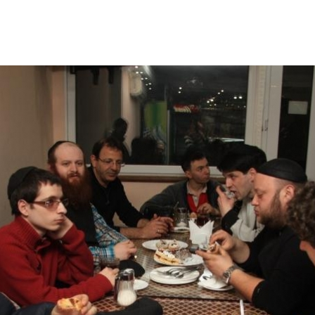
Дополнительны
востей
Сайт общины
Кашрут
ия
Контакты
Бар Мицва
Сервисы
Бат Мицва
Еврейский медицинский центр JMC
Брит Мила
Кошерный супермаркет «Kosher de
Миква
Luxe»
Шаббат
Ресторан RestArt
Мезуза
”Хумус” бар
Тфилин