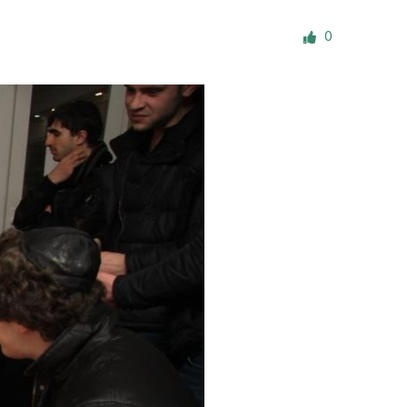
е материалы
0
Дом для пожилых «Бейт Барух»
DJCY-STL
Menorah Community
Пансион для мальчиков «Байт леБаним»
Пансион для девочек «Байт леБанот»
Миква
Хевра Кадиша