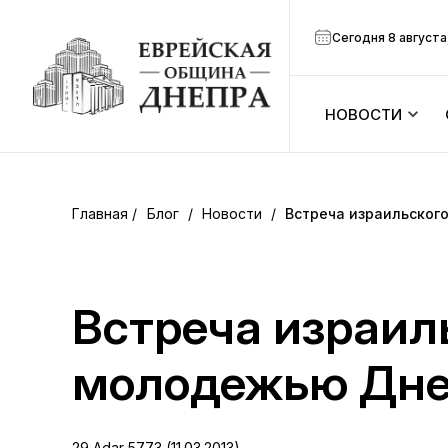
Сегодня 8 августа
НОВОСТИ
ook
Календарь
r
Блог
/
Новости
/
Встреча израильског
Анонсы
ram
Зманим
Встреча израил
вить
Расписание
молодежью Дне
Канал Мено
29 Adar 5773 (11.03.2013)