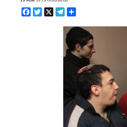
Хроника но
Facebook
Twitter
X
Telegram
Отправить
Дни рожден