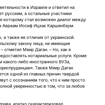
еятельности в Израиле и ответил на
Интернет сайт общины
ет русским, а остальные участники
аря которому стал возможен диалог между
Музей «Память еврейского народа в
да Авраам Иосиф Ицхак Каршенбаум.
Холокост в Украине»
 а также ее отличия от украинской.
Мемориал памяти жертвам Холокоста
ильскому закону лица, не имеющие
– отметил Меир Даган. – Но, как я
Программа реабилитации бывших
редоставлять нотариальные услуги. Кроме
заключенных
 какого-либо иностранного ВУЗа,
 юриспруденции». Также Меир Даган
Газета «Шабат шалом»
ется одной из главных причин твердой
вут с осознанием того, что к ним просто
полной уверенностью в том, что за любое
Большой брат – большая сестра
рава, кратко охарактеризовал