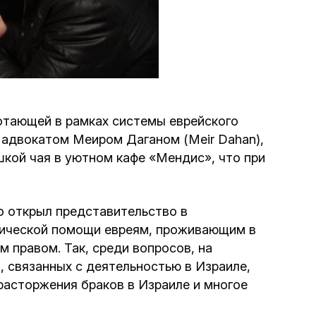
Программа обрезаний
Проведение праздников и фарбренгенов
Медицинская и социальная помощь
фонда «Дов-Бер»
отающей в рамках системы еврейского
 адвокатом Меиром Даганом (Meir Dahan),
Социальные программы для женщин
кой чая в уютном кафе «Мендис», что при
фонда «Хана»
Экстренный гуманитарный фонд спасения
о открыл представительство в
жизни
идической помощи евреям, проживающим в
 правом. Так, среди вопросов, на
Помощь и поддержка рожениц и
, связанных с деятельностью в Израиле,
беременных женщин и их семей «Шифра и
расторжения браков в Израиле и многое
Пупа»