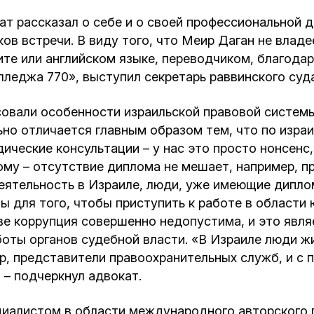
т рассказал о себе и о своей профессиональной д
ов встречи. В виду того, что Меир Даган не владе
ите или английском языке, переводчиком, благод
лледжа 770», выступил секретарь раввинского су
овали особенности израильской правовой системы,
но отличается главным образом тем, что по изра
ические консультации – у нас это просто нонсенс, 
ому – отсутствие диплома не мешает, например, п
еятельность в Израиле, люди, уже имеющие диплом
 для того, чтобы приступить к работе в области
ве коррупция совершенно недопустима, и это явля
оты органов судебной власти. «В Израиле люди жи
ер, представители правоохранительных служб, и с 
 – подчеркнул адвокат.
циалистом в области международного авторского п