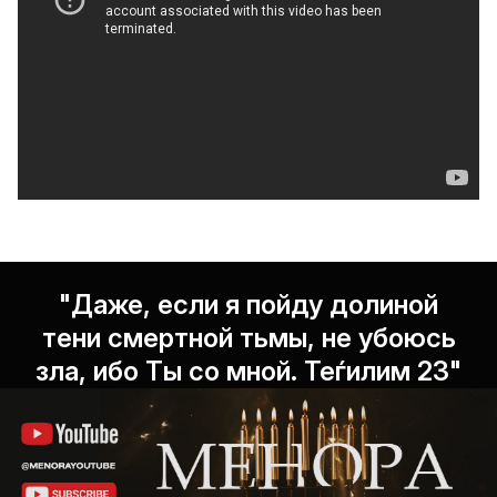
"Даже, если я пойду долиной
тени смертной тьмы, не убоюсь
зла, ибо Ты со мной. Теѓилим 23"