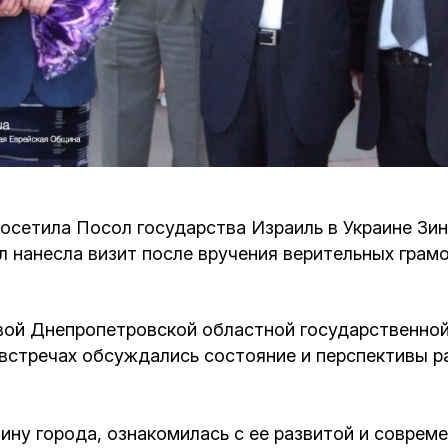
Кафе Молоко и Мед
Смерть и траур
Магазин «Иудаика»
Хевра Кадиша
Гиюр
Мемориальный Комплекс Холокост с
многофункциональным центром Менора
Йорцайт
ГЕТ
База данных еврейского кладбища
Сойферский центр
осетила Посол государства Израиль в Украине Зи
 нанесла визит после вручения верительных грамо
лавой Днепропетровской областной государственн
 встречах обсуждались состояние и перспективы 
ну города, ознакомилась с ее развитой и соврем