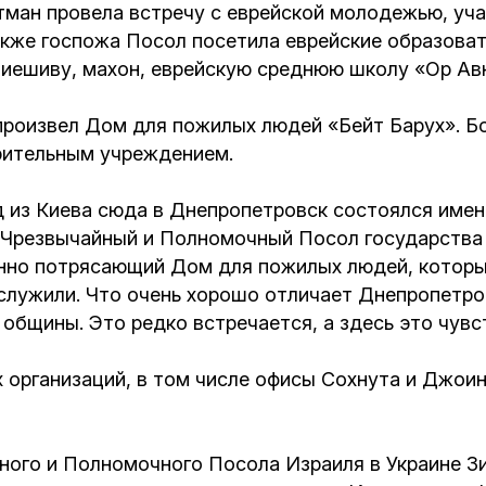
йтман провела встречу с еврейской молодежью, у
кже госпожа Посол посетила еврейские образоват
 иешиву, махон, еврейскую среднюю школу «Ор Ав
произвел Дом для пожилых людей «Бейт Барух». Б
рительным учреждением.
из Киева сюда в Днепропетровск состоялся именн
 Чрезвычайный и Полномочный Посол государства И
енно потрясающий Дом для пожилых людей, котор
служили. Что очень хорошо отличает Днепропетро
общины. Это редко встречается, а здесь это чувс
 организаций, в том числе офисы Сохнута и Джоин
ого и Полномочного Посола Израиля в Украине З