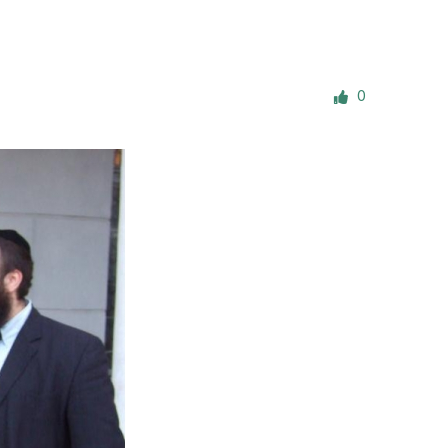
е материалы
Дом для пожилых «Бейт Барух»
0
DJCY-STL
Menorah Community
Пансион для мальчиков «Байт леБаним»
Пансион для девочек «Байт леБанот»
Миква
Хевра Кадиша