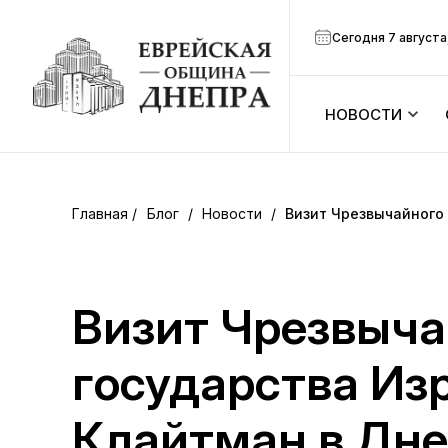
Сегодня 7 августа
НОВОСТИ
ook
Календарь
r
Блог
/
Новости
/
Визит Чрезвычайного
Анонсы
ram
Зманим
Визит Чрезвыча
вить
Расписание
государства Из
Канал Мено
Клайтман в Дне