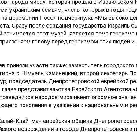
ов народа мира», которая прошла в Израильском 
и украинским семьям, члены которых в годы наци
 на церемонии Посол подчеркнула: «Мы высоко цен
ста. Сразу после создания государства Израиль б
занимается этот музей, является тема героизма и
приклоняем голову перед героизмом этих людей и
ев приняли участи также: заместитель городского
иона р. Шмуэль Каминецкий, второй секретарь По
ур, председатель Днепропетровской еврейской ре
 глава представительства Еврейского Агентства «
 праведников народов мира имеет огромное значе
ающего поколения в уважении к национальным и ре
 Калай-Клайтман еврейская община Днепропетровс
йского возрождения в городе Днепропетровске и п