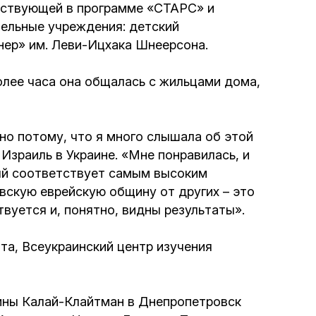
частвующей в программе «СТАРС» и
Интернет сайт общины
ельные учреждения: детский
нер» им. Леви-Ицхака Шнеерсона.
Музей «Память еврейского народа в
Холокост в Украине»
олее часа она общалась с жильцами дома,
Мемориал памяти жертвам Холокоста
о потому, что я много слышала об этой
зраиль в Украине. «Мне понравилась, и
Программа реабилитации бывших
ый соответствует самым высоким
заключенных
вскую еврейскую общину от других – это
твуется и, понятно, видны результаты».
Газета «Шабат шалом»
та, Всеукраинский центр изучения
Большой брат – большая сестра
ины Калай-Клайтман в Днепропетровск