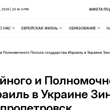
АНКЕТА П
, 2026 | 24 Av 5786
О НАС
ЕВРЕЙСКАЯ ЖИЗНЬ
ОБРАЗОВАНИЕ
Н
Ребе
Бейт Хабады и синагоги
Тексты
 и Полномочного Посола государства Израиль в Украине Зи
ХиТас
Об общине
Еврейские праздники
Menorah Commun
Жизнь по Торе
Основатель
Синагоги Днепра
DJCY-STL
йного и Полномочн
Ликутей Сихот
 молитв
История синагоги
Раввинский суд
Днепровский лиц
раиль в Украине Зи
Ицхака Шнеерсо
«Далет Амот»
ра
История города
Еврейский брак/Хупа
пропетровск
Детские садики 