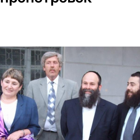
Дополнительны
востей
Сайт общины
Кашрут
ия
Контакты
Бар Мицва
Сервисы
Бат Мицва
Еврейский медицинский центр JMC
Брит Мила
Кошерный супермаркет «Kosher de
Миква
Luxe»
Шаббат
Ресторан RestArt
Мезуза
”Хумус” бар
Тфилин