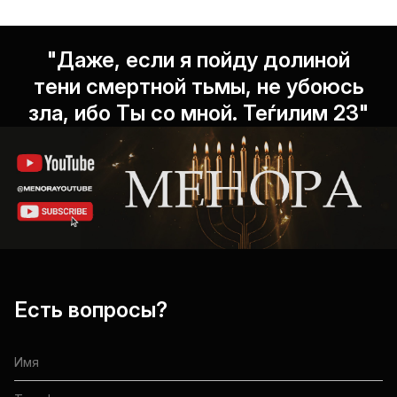
"Даже, если я пойду долиной
тени смертной тьмы, не убоюсь
зла, ибо Ты со мной. Теѓилим 23"
Есть вопросы?