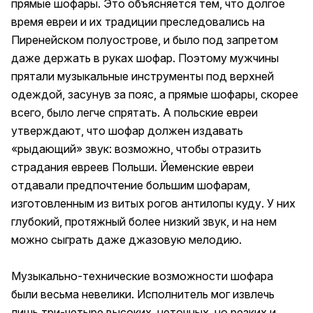
прямые шофары. Это объясняется тем, что долгое
время евреи и их традиции преследовались на
Пиренейском полуострове, и было под запретом
даже держать в руках шофар. Поэтому мужчины
прятали музыкальные инструменты под верхней
одеждой, засунув за пояс, а прямые шофары, скорее
всего, было легче спрятать. А польские евреи
утверждают, что шофар должен издавать
«рыдающий» звук: возможно, чтобы отразить
страдания евреев Польши. Йеменские евреи
отдавали предпочтение большим шофарам,
изготовленным из витых рогов антилопы куду. У них
глубокий, протяжный более низкий звук, и на нем
можно сыграть даже джазовую мелодию.
Музыкально-технические возможности шофара
были весьма невелики. Исполнитель мог извлечь
лишь три-четыре высоких, неточных, но резких и