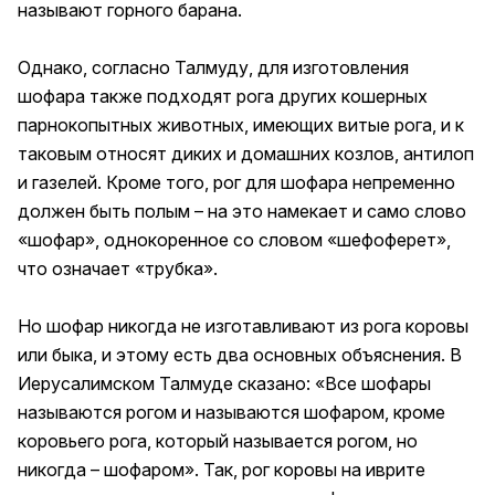
называют горного барана.
Однако, согласно Талмуду, для изготовления
шофара также подходят рога других кошерных
парнокопытных животных, имеющих витые рога, и к
таковым относят диких и домашних козлов, антилоп
и газелей. Кроме того, рог для шофара непременно
должен быть полым – на это намекает и само слово
«шофар», однокоренное со словом «шефоферет»,
что означает «трубка».
Но шофар никогда не изготавливают из рога коровы
или быка, и этому есть два основных объяснения. В
Иерусалимском Талмуде сказано: «Все шофары
называются рогом и называются шофаром, кроме
коровьего рога, который называется рогом, но
никогда – шофаром». Так, рог коровы на иврите