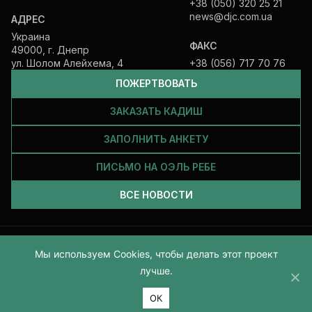
+38 (050) 320 25 21
news@djc.com.ua
АДРЕС
Украина
ФАКС
49000, г. Днепр
ул. Шолом Алейхема, 4
+38 (056) 717 70 76
ПОЖЕРТВОВАТЬ
ЗАКАЗАТЬ КАДИШ
ЗАПОЛНИТЬ АНКЕТУ
ПИСЬМО НА ОЭЛЬ РЕБЕ
ВСЕ НОВОСТИ
Все права защищены и принадлежат Еврейской общине Днепра.
Мы используем Cookies, чтобы делать этот проект
2026
лучше.
ОК