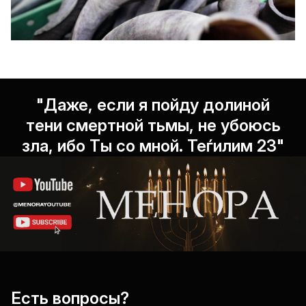
"Даже, если я пойду долиной
тени смертной тьмы, не убоюсь
зла, ибо Ты со мной. Теѓилим 23"
Есть вопросы?