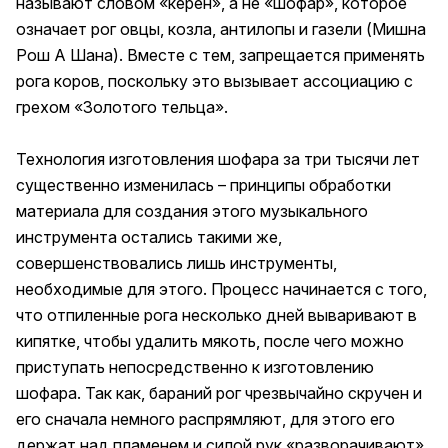
называют словом «керен», а не «шофар», которое
означает рог овцы, козла, антилопы и газели (Мишна
Рош А Шана). Вместе с тем, запрещается применять
рога коров, поскольку это вызывает ассоциацию с
грехом «Золотого тельца».
Технология изготовления шофара за три тысячи лет
существенно изменилась – принципы обработки
материала для создания этого музыкального
инструмента остались такими же,
совершенствовались лишь инструменты,
необходимые для этого. Процесс начинается с того,
что отпиленные рога несколько дней вываривают в
кипятке, чтобы удалить мякоть, после чего можно
приступать непосредственно к изготовлению
шофара. Так как, бараний рог чрезвычайно скручен и
его сначала немного распрямляют, для этого его
держат над пламенем и силой рук «разворачивают»,