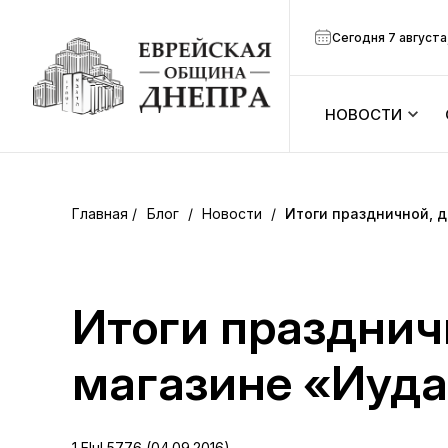
Сегодня 7 августа
НОВОСТИ
ook
Календарь
r
Блог
/
Новости
/
Итоги праздничной, 
Анонсы
ram
Зманим
Итоги празднич
вить
Расписание
магазине «Иуд
Канал Мено
1 Elul 5776 (04.09.2016)