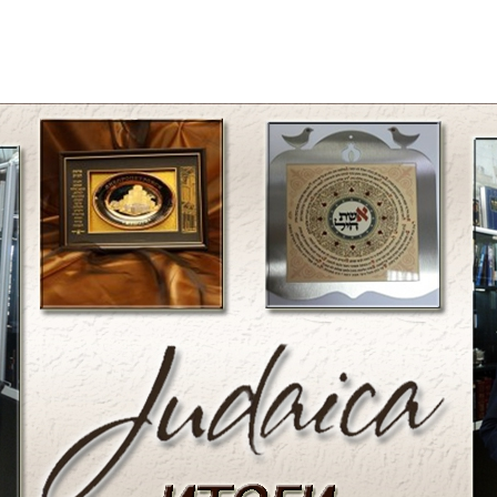
Дополнительны
востей
Сайт общины
Кашрут
ия
Контакты
Бар Мицва
Сервисы
Бат Мицва
Еврейский медицинский центр JMC
Брит Мила
Кошерный супермаркет «Kosher de
Миква
Luxe»
Шаббат
Ресторан RestArt
Мезуза
”Хумус” бар
Тфилин