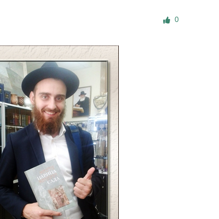
е материалы
0
Дом для пожилых «Бейт Барух»
DJCY-STL
Menorah Community
Пансион для мальчиков «Байт леБаним»
Пансион для девочек «Байт леБанот»
Миква
Хевра Кадиша