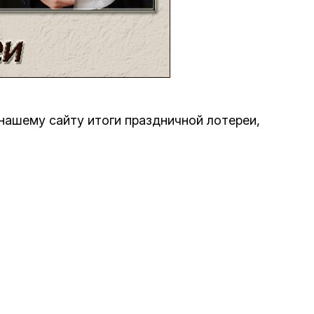
Программа обрезаний
Проведение праздников и фарбренгенов
Медицинская и социальная помощь
фонда «Дов-Бер»
нашему сайту итоги праздничной лотереи,
Социальные программы для женщин
фонда «Хана»
Экстренный гуманитарный фонд спасения
жизни
Помощь и поддержка рожениц и
беременных женщин и их семей «Шифра и
Пупа»