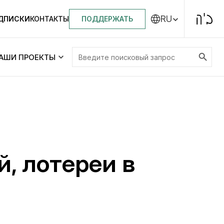
RU
ПОДДЕРЖАТЬ
ОДПИСКИ
КОНТАКТЫ
Search Button
Search
АШИ ПРОЕКТЫ
for:
Центральная синагога «Золотая Роза»
Менора
ity
Еврейский медицинский центр JMC
, лотереи в
Днепровский лицей №144 им. Леви
ей №144 им. Леви
Ицхака Шнеерсона
на
Детские садики и ясли
и ясли