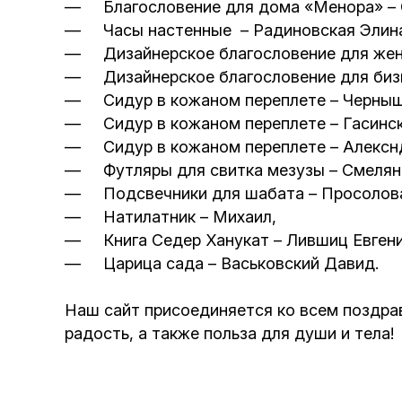
— Благословение для дома «Менора» – 
— Часы настенные – Радиновская Элин
— Дизайнерское благословение для жен
— Дизайнерское благословение для бизн
— Сидур в кожаном переплете – Черныш
— Сидур в кожаном переплете – Гасинск
— Сидур в кожаном переплете – Алекснд
— Футляры для свитка мезузы – Смелянс
— Подсвечники для шабата – Просолова 
— Натилатник – Михаил,
— Книга Седер Ханукат – Лившиц Евгени
— Царица сада – Васьковский Давид.
Наш сайт присоединяется ко всем поздрав
радость, а также польза для души и тела!