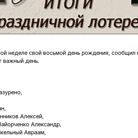
Кафе Молоко и Мед
Смерть и траур
Магазин «Иудаика»
Хевра Кадиша
Гиюр
Мемориальный Комплекс Холокост с
многофункциональным центром Менора
Йорцайт
ГЕТ
ой неделе свой восьмой день рождения, сообщил 
т важный день.
База данных еврейского кладбища
Сойферский центр
азурено,
н,
ников Алексей,
айорченко Александр,
кельный Авраам,