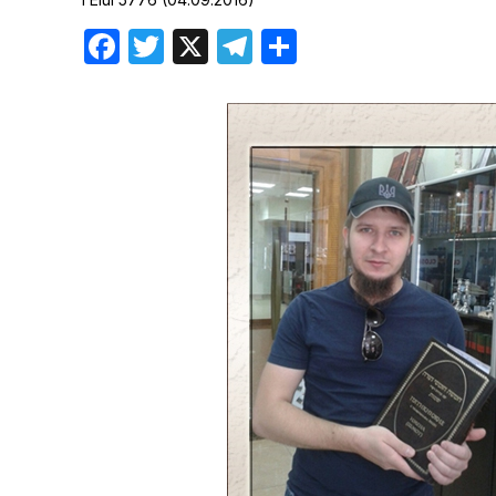
Хроника но
Facebook
Twitter
X
Telegram
Отправить
Дни рожден