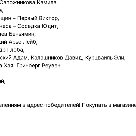
Сапожникова Камила,
а,
щин – Первый Виктор,
еса – Соседка Юдит,
ев Беньямин,
ий Арье Лейб,
р Глоба,
кий Адам, Калашников Давид, Курцваиль Эли,
Хая, Гринберг Реувен,
й,
лениям в адрес победителей! Покупать в магазине