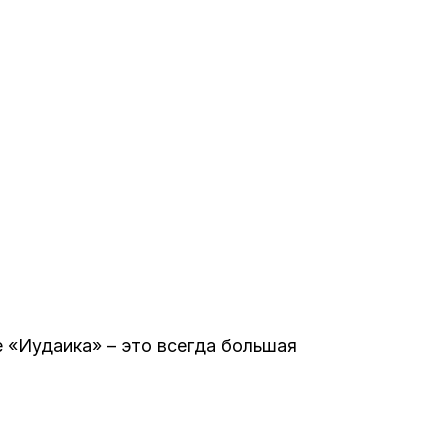
Интернет сайт общины
Музей «Память еврейского народа в
Холокост в Украине»
Мемориал памяти жертвам Холокоста
Программа реабилитации бывших
заключенных
Газета «Шабат шалом»
 «Иудаика» – это всегда большая
Большой брат – большая сестра