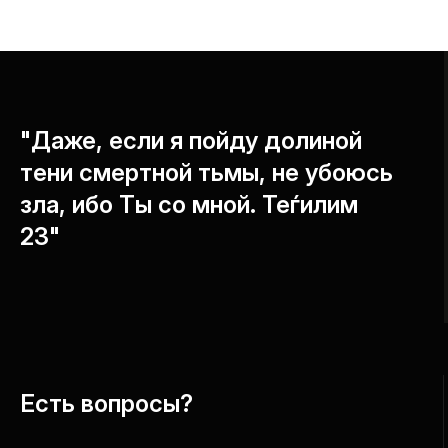
"Даже, если я пойду долиной
тени смертной тьмы, не убоюсь
зла, ибо Ты со мной. Теѓилим
23"
Есть вопросы?