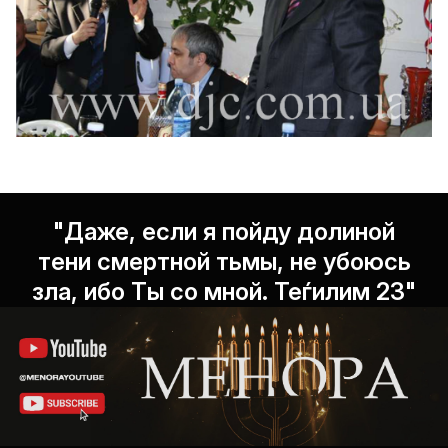
"Даже, если я пойду долиной
тени смертной тьмы, не убоюсь
зла, ибо Ты со мной. Теѓилим 23"