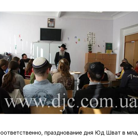
Дополнительны
востей
Сайт общины
Кашрут
ия
Контакты
Бар Мицва
Сервисы
Бат Мицва
Еврейский медицинский центр JMC
Брит Мила
Кошерный супермаркет «Kosher de
Миква
Luxe»
Шаббат
Ресторан RestArt
Мезуза
”Хумус” бар
Тфилин
, соответственно, празднование дня Юд Шват в мл