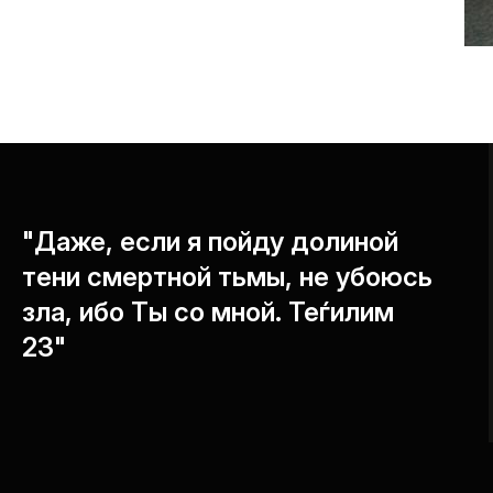
"Даже, если я пойду долиной
тени смертной тьмы, не убоюсь
зла, ибо Ты со мной. Теѓилим
23"