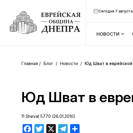
Сегодня 7 августа
НОВОСТИ
ook
Календарь
r
Блог
/
Новости
/
Юд Шват в еврейской
Анонсы
ram
Зманим
Юд Шват в евре
вить
Расписание
11 Shevat 5770 (26.01.2010)
Канал Мено
Facebook
Twitter
X
Telegram
Отправить