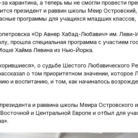
Кафе Молоко и Мед
з-за карантина, а теперь мы не смогли провести п
тся президент и раввин школы Меир Островский,
Смерть и траур
расные программы для учащихся младших классов, 
Магазин «Иудаика»
Хевра Кадиша
Гиюр
опетровска «Ор Авнер Хабад-Любавич» им. Леви-И
Мемориальный Комплекс Холокост с
олу, прошла специальная программа с участием г
многофункциональным центром Менора
Йорцайт
ГЕТ
Моше Хайма Левина из Нью-Йорка.
корившиеся», о судьбе Шестого Любавического Ре
База данных еврейского кладбища
Сойферский центр
рассказал о том приоритетном значении, которо
ю и воспитанию, и том, как начиналось возрожде
президента и раввина школы Меира Островского и
Восточной и Центральной Европе и отбыл для уча
а».