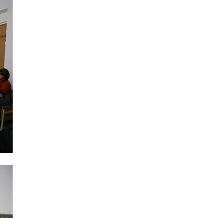
Интернет сайт общины
Музей «Память еврейского народа в
Холокост в Украине»
Мемориал памяти жертвам Холокоста
Программа реабилитации бывших
заключенных
Газета «Шабат шалом»
Большой брат – большая сестра