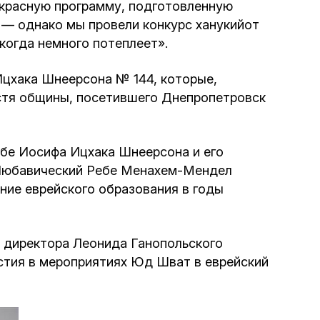
Программа обрезаний
рекрасную программу, подготовленную
 — однако мы провели конкурс ханукийот
когда немного потеплеет».
Проведение праздников и фарбренгенов
цхака Шнеерсона № 144, которые,
Медицинская и социальная помощь
остя общины, посетившего Днепропетровск
фонда «Дов-Бер»
Социальные программы для женщин
бе Иосифа Ицхака Шнеерсона и его
фонда «Хана»
е Любавический Ребе Менахем-Мендел
ние еврейского образования в годы
Экстренный гуманитарный фонд спасения
жизни
 директора Леонида Ганопольского
стия в мероприятиях Юд Шват в еврейский
Помощь и поддержка рожениц и
беременных женщин и их семей «Шифра и
Пупа»