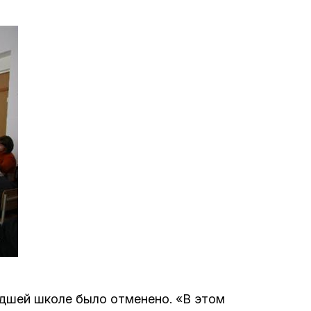
е материалы
Дом для пожилых «Бейт Барух»
DJCY-STL
Menorah Community
Пансион для мальчиков «Байт леБаним»
Пансион для девочек «Байт леБанот»
Миква
Хевра Кадиша
адшей школе было отменено. «В этом