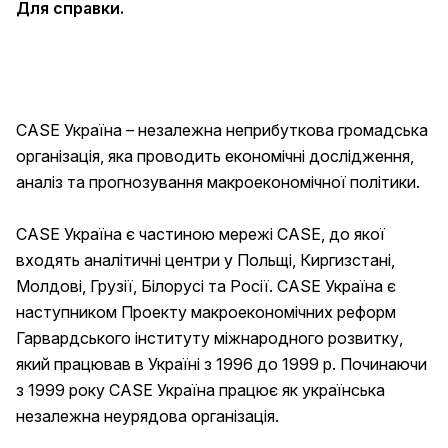
Для справки.
CASE Україна – незалежна неприбуткова громадська
організація, яка проводить економічні дослідження,
аналіз та прогнозування макроекономічної політики.
CASE Україна є частиною мережі CASE, до якої
входять аналітичні центри у Польщі, Киргизстані,
Молдові, Грузії, Білорусі та Росії. CASE Україна є
наступником Проекту макроекономічних реформ
Гарвардського інституту міжнародного розвитку,
який працював в Україні з 1996 до 1999 р. Починаючи
з 1999 року CASE Україна працює як українська
незалежна неурядова організація.