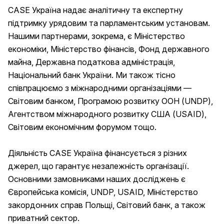
CASE Україна надає аналітичну та експертну
підтримку урядовим та парламентським установам.
Нашими партнерами, зокрема, є Міністерство
економіки, Міністерство фінансів, Фонд державного
майна, Державна податкова адміністрація,
Національний банк України. Ми також тісно
співпрацюємо з міжнародними організаціями —
Світовим банком, Програмою розвитку ООН (UNDP),
Агентством міжнародного розвитку США (USAID),
Світовим економічним форумом тощо.
Діяльність CASE Україна фінансується з різних
джерел, що гарантує незалежність організації.
Основними замовниками наших досліджень є
Європейська комісія, UNDP, USAID, Міністерство
закордонних справ Польщі, Світовий банк, а також
приватний сектор.