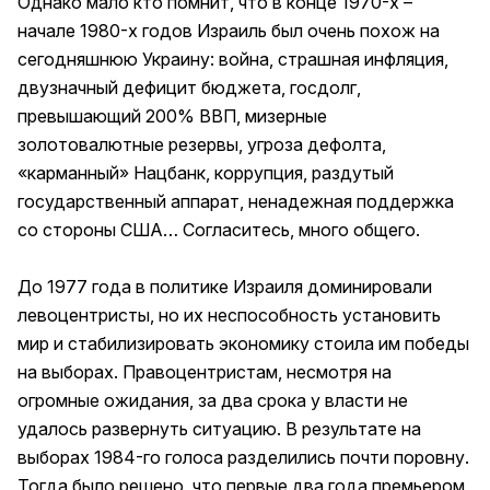
Однако мало кто помнит, что в конце 1970-х –
начале 1980-х годов Израиль был очень похож на
сегодняшнюю Украину: война, страшная инфляция,
двузначный дефицит бюджета, госдолг,
превышающий 200% ВВП, мизерные
золотовалютные резервы, угроза дефолта,
«карманный» Нацбанк, коррупция, раздутый
государственный аппарат, ненадежная поддержка
со стороны США… Согласитесь, много общего.
До 1977 года в политике Израиля доминировали
левоцентристы, но их неспособность установить
мир и стабилизировать экономику стоила им победы
на выборах. Правоцентристам, несмотря на
огромные ожидания, за два срока у власти не
удалось развернуть ситуацию. В результате на
выборах 1984-го голоса разделились почти поровну.
Тогда было решено, что первые два года премьером