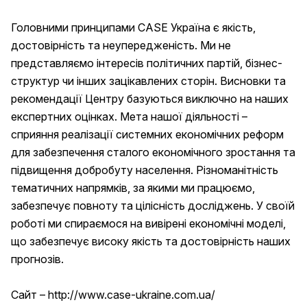
Головними принципами CASE Україна є якість,
достовірність та неупередженість. Ми не
представляємо інтересів політичних партій, бізнес-
структур чи інших зацікавлених сторін. Висновки та
рекомендації Центру базуються виключно на наших
експертних оцінках. Мета нашої діяльності –
сприяння реалізації системних економічних реформ
для забезпечення сталого економічного зростання та
підвищення добробуту населення. Різноманітність
тематичних напрямків, за якими ми працюємо,
забезпечує повноту та цілісність досліджень. У своїй
роботі ми спираємося на вивірені економічні моделі,
що забезпечує високу якість та достовірність наших
прогнозів.
Сайт –
http://www.case-ukraine.com.ua/