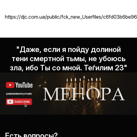
https://djc.com.ua/public/fck_new_Userfiles/c6fd03b6be
"Даже, если я пойду долиной
тени смертной тьмы, не убоюсь
зла, ибо Ты со мной. Теѓилим 23"
Есть вопросы?