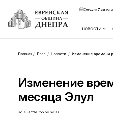
Сегодня 7 августа
НОВОСТИ
ook
Календарь
r
Блог
/
Новости
/
Изменение времени р
Анонсы
ram
Зманим
Изменение врем
вить
Расписание
месяца Элул
Канал Мено
29 Av 5776 (02.09.2016)