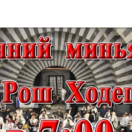
Дополнительны
востей
Сайт общины
Кашрут
ия
Контакты
Бар Мицва
Сервисы
Бат Мицва
Еврейский медицинский центр JMC
Брит Мила
Кошерный супермаркет «Kosher de
Миква
Luxe»
Шаббат
Ресторан RestArt
Мезуза
”Хумус” бар
Тфилин