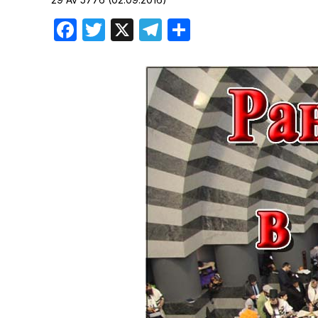
Хроника но
Facebook
Twitter
X
Telegram
Отправить
Дни рожден