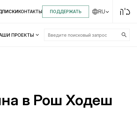
RU
ПОДДЕРЖАТЬ
ОДПИСКИ
КОНТАКТЫ
Search Button
Search
АШИ ПРОЕКТЫ
for:
Центральная синагога «Золотая Роза»
Менора
ity
Еврейский медицинский центр JMC
на в Рош Ходеш
Днепровский лицей №144 им. Леви
ей №144 им. Леви
Ицхака Шнеерсона
на
Детские садики и ясли
и ясли