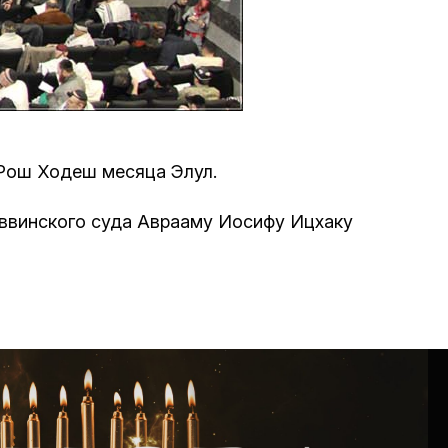
Программа обрезаний
Проведение праздников и фарбренгенов
Медицинская и социальная помощь
фонда «Дов-Бер»
с Рош Ходеш месяца Элул.
Социальные программы для женщин
аввинского суда Аврааму Иосифу Ицхаку
фонда «Хана»
Экстренный гуманитарный фонд спасения
жизни
Помощь и поддержка рожениц и
беременных женщин и их семей «Шифра и
Пупа»