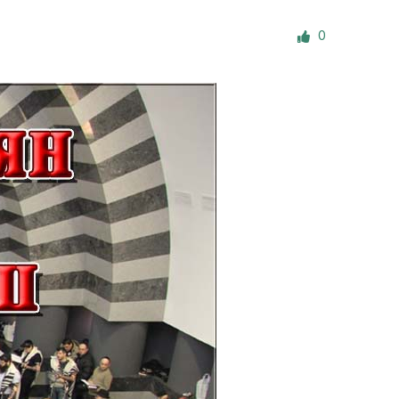
е материалы
0
Дом для пожилых «Бейт Барух»
DJCY-STL
Menorah Community
Пансион для мальчиков «Байт леБаним»
Пансион для девочек «Байт леБанот»
Миква
Хевра Кадиша