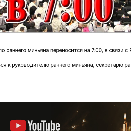
Кафе Молоко и Мед
Смерть и траур
Магазин «Иудаика»
Хевра Кадиша
Гиюр
Мемориальный Комплекс Холокост с
многофункциональным центром Менора
Йорцайт
ГЕТ
ало раннего миньяна переносится на 7:00, в связи 
База данных еврейского кладбища
Сойферский центр
ся к руководителю раннего миньяна, секретарю р