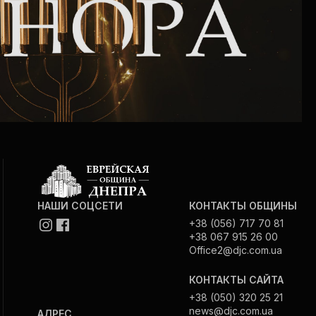
Интернет сайт общины
Музей «Память еврейского народа в
Холокост в Украине»
Мемориал памяти жертвам Холокоста
Программа реабилитации бывших
заключенных
НАШИ СОЦСЕТИ
КОНТАКТЫ ОБЩИНЫ
Газета «Шабат шалом»
+38 (056) 717 70 81
+38 067 915 26 00
Office2@djc.com.ua
Большой брат – большая сестра
КОНТАКТЫ САЙТА
+38 (050) 320 25 21
news@djc.com.ua
АДРЕС