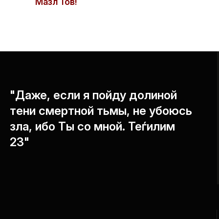
Мазл Тов!
"Даже, если я пойду долиной
тени смертной тьмы, не убоюсь
зла, ибо Ты со мной. Теѓилим
23"