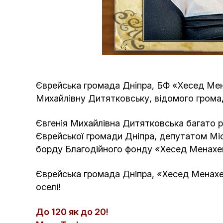
Єврейська громада Дніпра, БФ «Хесед Мен
Михайлівну Дитятковську, відомого громад
Євгенія Михайлівна Дитятковська багато р
Єврейської громади Дніпра, депутатом Місь
борду Благодійного фонду «Хесед Менахе
Єврейська громада Дніпра, «Хесед Менахем»
оселі!
До 120 як до 20!