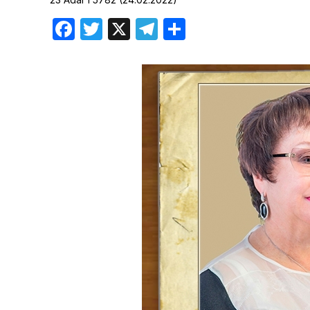
Хроника но
Facebook
Twitter
X
Telegram
Отправить
Дни рожден