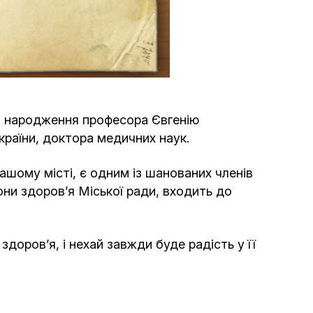
Программа обрезаний
Проведение праздников и фарбренгенов
Медицинская и социальная помощь
фонда «Дов-Бер»
ем народження професора Євгенію
країни, доктора медичних наук.
Социальные программы для женщин
фонда «Хана»
ашому місті, є одним із шанованих членів
они здоров’я Міської ради, входить до
Экстренный гуманитарный фонд спасения
жизни
оров’я, і нехай завжди буде радість у її
Помощь и поддержка рожениц и
беременных женщин и их семей «Шифра и
Пупа»