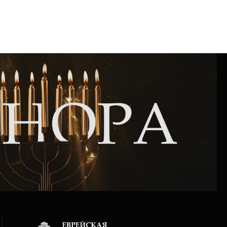
Интернет сайт общины
Музей «Память еврейского народа в
Холокост в Украине»
Мемориал памяти жертвам Холокоста
Программа реабилитации бывших
заключенных
Газета «Шабат шалом»
Большой брат – большая сестра