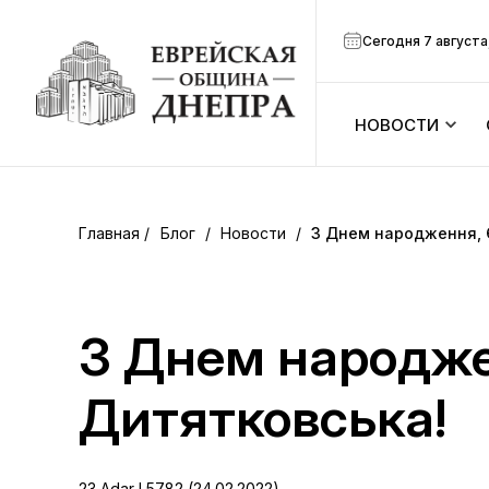
Сегодня 7 августа
НОВОСТИ
ook
Календарь
r
Блог
/
Новости
/
З Днем народження, 
Анонсы
ram
Зманим
З Днем народже
вить
Расписание
Дитятковська!
Канал Мено
23 Adar I 5782 (24.02.2022)