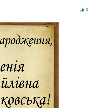
е материалы
0
Дом для пожилых «Бейт Барух»
DJCY-STL
Menorah Community
Пансион для мальчиков «Байт леБаним»
Пансион для девочек «Байт леБанот»
Миква
Хевра Кадиша