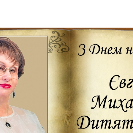
Дополнительны
востей
Сайт общины
Кашрут
ия
Контакты
Бар Мицва
Сервисы
Бат Мицва
Еврейский медицинский центр JMC
Брит Мила
Кошерный супермаркет «Kosher de
Миква
Luxe»
Шаббат
Ресторан RestArt
Мезуза
”Хумус” бар
Тфилин