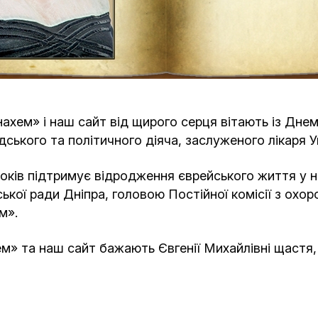
Кафе Молоко и Мед
Смерть и траур
Магазин «Иудаика»
Хевра Кадиша
Гиюр
Мемориальный Комплекс Холокост с
многофункциональным центром Менора
Йорцайт
ГЕТ
ахем» і наш сайт від щирого серця вітають із Дн
ського та політичного діяча, заслуженого лікаря У
База данных еврейского кладбища
Сойферский центр
оків підтримує відродження єврейського життя у н
кої ради Дніпра, головою Постійної комісії з охор
м».
 та наш сайт бажають Євгенії Михайлівні щастя, зд