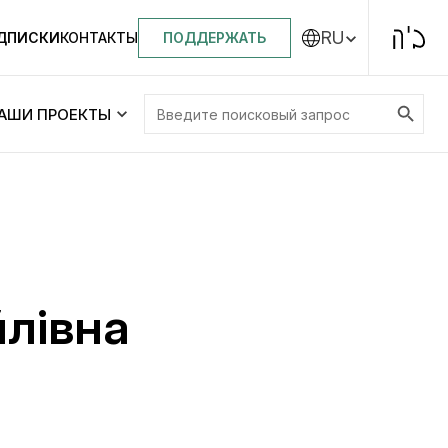
RU
ПОДДЕРЖАТЬ
ОДПИСКИ
КОНТАКТЫ
Search Button
Search
АШИ ПРОЕКТЫ
for:
Центральная синагога «Золотая Роза»
Менора
ity
Еврейский медицинский центр JMC
йлівна
Днепровский лицей №144 им. Леви
ей №144 им. Леви
Ицхака Шнеерсона
на
Детские садики и ясли
и ясли