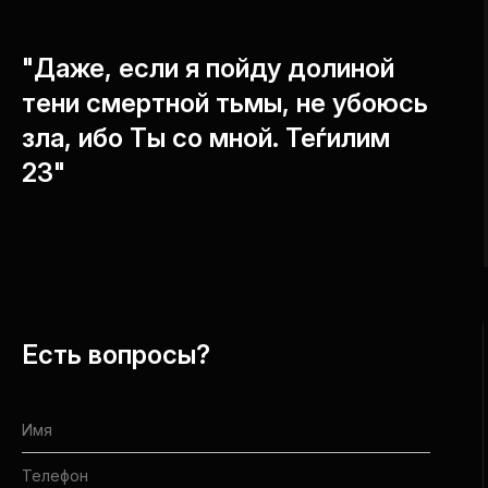
"Даже, если я пойду долиной
тени смертной тьмы, не убоюсь
зла, ибо Ты со мной. Теѓилим
23"
Есть вопросы?