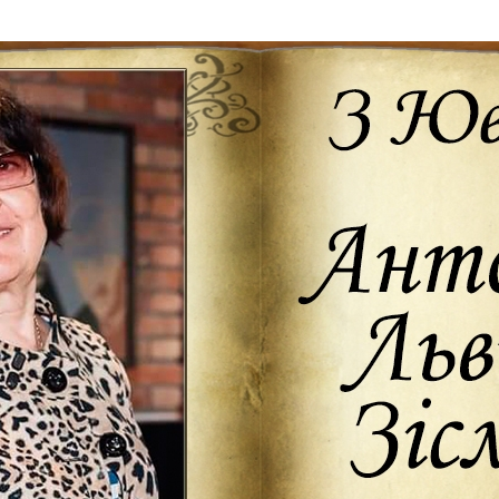
Дополнительны
востей
Сайт общины
Кашрут
ия
Контакты
Бар Мицва
Сервисы
Бат Мицва
Еврейский медицинский центр JMC
Брит Мила
Кошерный супермаркет «Kosher de
Миква
Luxe»
Шаббат
Ресторан RestArt
Мезуза
”Хумус” бар
Тфилин