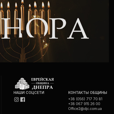
Интернет сайт общины
Музей «Память еврейского народа в
Холокост в Украине»
Мемориал памяти жертвам Холокоста
Программа реабилитации бывших
заключенных
Газета «Шабат шалом»
НАШИ СОЦСЕТИ
КОНТАКТЫ ОБЩИНЫ
Большой брат – большая сестра
+38 (056) 717 70 81
+38 067 915 26 00
Office2@djc.com.ua