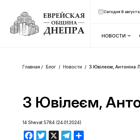
Сегодня 8 августа
НОВОСТИ
ook
Календарь
r
Блог
/
Новости
/
З Ювілеєм, Антоніна Л
Анонсы
ram
Зманим
З Ювілеєм, Анто
вить
Расписание
14 Shevat 5784 (24.01.2024)
Канал Мено
Facebook
Twitter
X
Telegram
Отправить