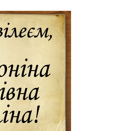
е материалы
Дом для пожилых «Бейт Барух»
DJCY-STL
Menorah Community
Пансион для мальчиков «Байт леБаним»
Пансион для девочек «Байт леБанот»
Миква
Хевра Кадиша