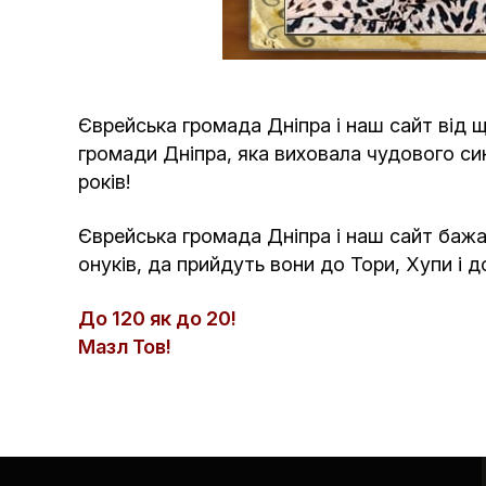
Єврейська громада Дніпра і наш сайт від щ
громади Дніпра, яка виховала чудового син
років!
Єврейська громада Дніпра і наш сайт бажают
онуків, да прийдуть вони до Тори, Хупи і д
До 120 як до 20!
Мазл Тов!