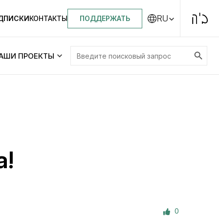
RU
ПОДДЕРЖАТЬ
ОДПИСКИ
КОНТАКТЫ
Search Button
Search
АШИ ПРОЕКТЫ
for:
Центральная синагога «Золотая Роза»
Менора
ity
Еврейский медицинский центр JMC
а!
Днепровский лицей №144 им. Леви
ей №144 им. Леви
Ицхака Шнеерсона
на
0
Детские садики и ясли
и ясли