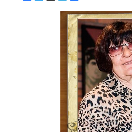
Хроника но
Дни рожден