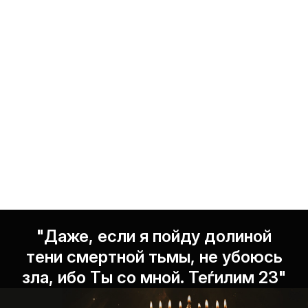
"Даже, если я пойду долиной
тени смертной тьмы, не убоюсь
зла, ибо Ты со мной. Теѓилим 23"