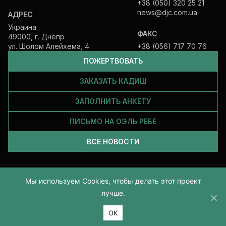
+38 (050) 320 25 21
news@djc.com.ua
АДРЕС
Украина
ФАКС
49000, г. Днепр
ул. Шолом Алейхема, 4
+38 (056) 717 70 76
ПОЖЕРТВОВАТЬ
ЗАКАЗАТЬ КАДИШ
ЗАПОЛНИТЬ АНКЕТУ
ПИСЬМО НА ОЭЛЬ РЕБЕ
ВСЕ НОВОСТИ
Мы используем Cookies, чтобы делать этот проект
Все права защищены и принадлежат Еврейской общине Днепра.
2026
лучше.
ОК